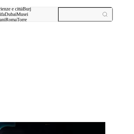
a:
ienze e città
Burj
ifa
Dubai
Musei
ani
Roma
Torre
l
Parigi
esperienze e città