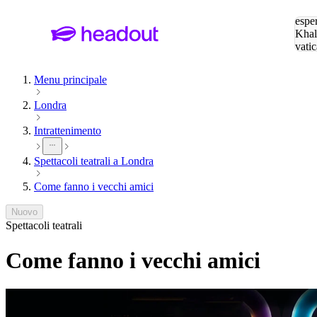
Cerc
esper
Khal
vatic
Eiffe
Menu principale
Londra
Intrattenimento
Spettacoli teatrali a Londra
Come fanno i vecchi amici
Nuovo
Spettacoli teatrali
Come fanno i vecchi amici