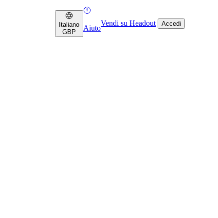
Vendi su Headout
Accedi
Italiano
Aiuto
GBP