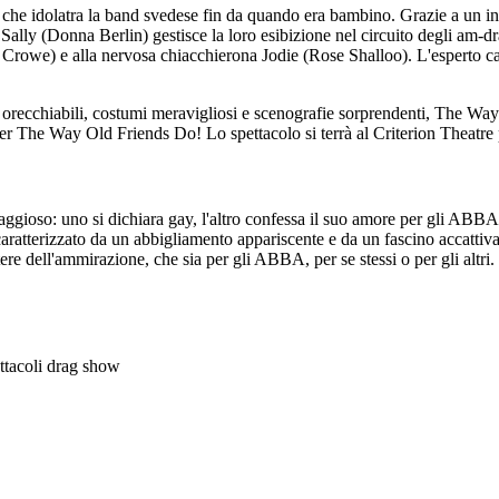
 età che idolatra la band svedese fin da quando era bambino. Grazie a 
e Sally (Donna Berlin) gestisce la loro esibizione nel circuito degli am-d
a Crowe) e alla nervosa chiacchierona Jodie (Rose Shalloo). L'esperto ca
ecchiabili, costumi meravigliosi e scenografie sorprendenti, The Way Ol
 per The Way Old Friends Do! Lo spettacolo si terrà al Criterion Theatre 
gioso: uno si dichiara gay, l'altro confessa il suo amore per gli ABBA.
tterizzato da un abbigliamento appariscente e da un fascino accattivante
re dell'ammirazione, che sia per gli ABBA, per se stessi o per gli altri
ttacoli drag show