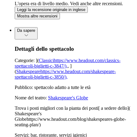
L'opera era di livello medio. Vedi anche altre recensioni.
Leggi la recensione originale in inglese
Mostra altre recensioni
Da sapere
Dettagli dello spettacolo
Categorie: ](
Classicihttps://www.headout.com/classics-
spettacoli-biglietti-c-3847/),
, ]
(
Shakespearehttps://www.headout.com/shakespeare-
spettacoli-biglietti-c-3850/),
Pubblico: spettacolo adatto a tutte le età
Nome del teatro:
Shakespeare's Globe
Trova i posti migliori con la pianta dei posti[ a sedere dello](
Shakespeare's
Globehttps://www.headout.com/blog/shakespeares-globe-
seating-plan/)
Servizi: bar, ristorante, servizi igienici