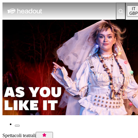
IT
GBP
Spettacoli teatrali