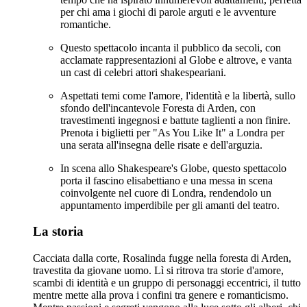
per chi ama i giochi di parole arguti e le avventure
romantiche.
Questo spettacolo incanta il pubblico da secoli, con
acclamate rappresentazioni al Globe e altrove, e vanta
un cast di celebri attori shakespeariani.
Aspettati temi come l'amore, l'identità e la libertà, sullo
sfondo dell'incantevole Foresta di Arden, con
travestimenti ingegnosi e battute taglienti a non finire.
Prenota i biglietti per "As You Like It" a Londra per
una serata all'insegna delle risate e dell'arguzia.
In scena allo Shakespeare's Globe, questo spettacolo
porta il fascino elisabettiano e una messa in scena
coinvolgente nel cuore di Londra, rendendolo un
appuntamento imperdibile per gli amanti del teatro.
La storia
Cacciata dalla corte, Rosalinda fugge nella foresta di Arden,
travestita da giovane uomo. Lì si ritrova tra storie d'amore,
scambi di identità e un gruppo di personaggi eccentrici, il tutto
mentre mette alla prova i confini tra genere e romanticismo.