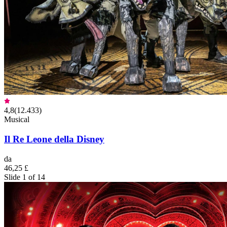
4,8
(
12.433
)
Musical
Il Re Leone della Disney
da
46,25 £
Slide 1 of 14