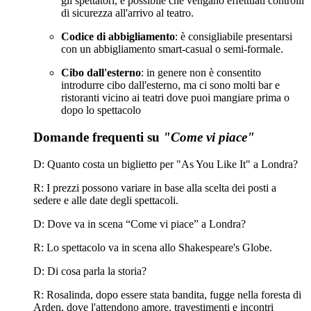
gli spettatori, è possibile che vengano effettuati controlli
di sicurezza all'arrivo al teatro.
Codice di abbigliamento
: è consigliabile presentarsi
con un abbigliamento smart-casual o semi-formale.
Cibo dall'esterno
: in genere non è consentito
introdurre cibo dall'esterno, ma ci sono molti bar e
ristoranti vicino ai teatri dove puoi mangiare prima o
dopo lo spettacolo
Domande frequenti su
"Come vi piace"
D: Quanto costa un biglietto per "As You Like It" a Londra?
R: I prezzi possono variare in base alla scelta dei posti a
sedere e alle date degli spettacoli.
D: Dove va in scena “Come vi piace” a Londra?
R: Lo spettacolo va in scena allo Shakespeare's Globe.
D: Di cosa parla la storia?
R: Rosalinda, dopo essere stata bandita, fugge nella foresta di
Arden, dove l'attendono amore, travestimenti e incontri