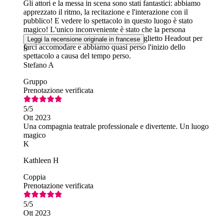
Gli attori e la messa in scena sono stati fantastici: abbiamo
apprezzato il ritmo, la recitazione e l'interazione con il
pubblico! E vedere lo spettacolo in questo luogo è stato
magico! L'unico inconveniente è stato che la persona
all'ingresso non è riuscita a leggere il biglietto Headout per
Leggi la recensione originale in francese
farci accomodare e abbiamo quasi perso l'inizio dello
S
spettacolo a causa del tempo perso.
Stefano A
Gruppo
Prenotazione verificata
5
/5
Ott 2023
Una compagnia teatrale professionale e divertente. Un luogo
magico
K
Kathleen H
Coppia
Prenotazione verificata
5
/5
Ott 2023