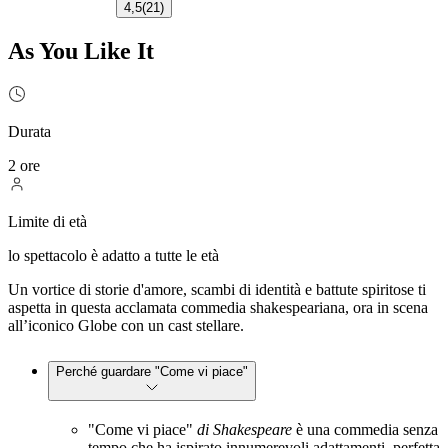
4,5
(
21
)
As You Like It
Durata
2 ore
Limite di età
lo spettacolo è adatto a tutte le età
Un vortice di storie d'amore, scambi di identità e battute spiritose ti
aspetta in questa acclamata commedia shakespeariana, ora in scena
all’iconico Globe con un cast stellare.
Perché guardare "Come vi piace"
"Come vi piace"
di Shakespeare
è una commedia senza
tempo che ha ispirato innumerevoli adattamenti, perfetta