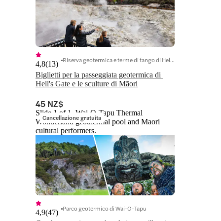
Riserva geotermica e terme di fango di Hell's Gate
4,8
(
13
)
Biglietti per la passeggiata geotermica di 
Hell's Gate e le sculture di Māori
45 NZ$
Slide 1 of 1, Wai-O-Tapu Thermal
Cancellazione gratuita
Wonderland geothermal pool and Maori
cultural performers.
Parco geotermico di Wai-O-Tapu
4,9
(
47
)