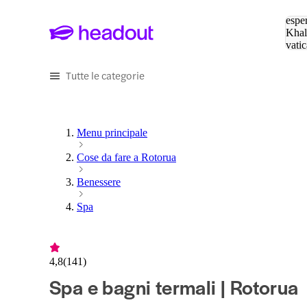
Cerc
esper
Khal
vatic
Eiffe
Tutte le categorie
Menu principale
Cose da fare a Rotorua
Benessere
Spa
4,8
(
141
)
Spa e bagni termali | Rotorua