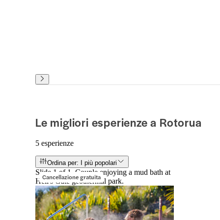
Le migliori esperienze a Rotorua
5 esperienze
Ordina per: I più popolari
Slide 1 of 1, Couple enjoying a mud bath at
Cancellazione gratuita
Hell's Gate geothermal park.