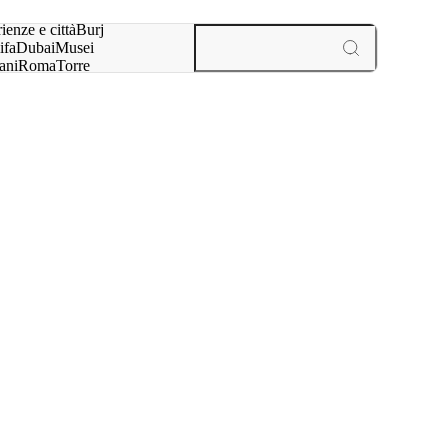
a:
ienze e città
Burj
ifa
Dubai
Musei
ani
Roma
Torre
l
Parigi
esperienze e città