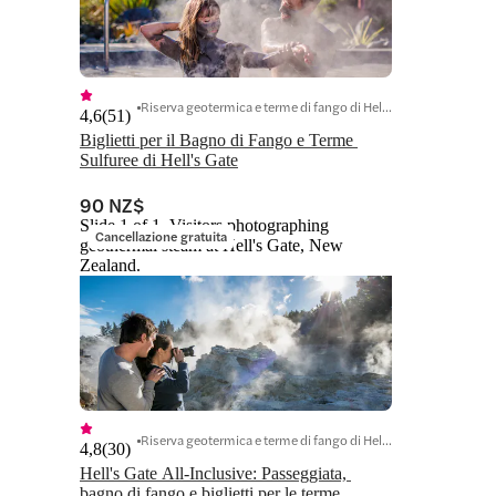
Riserva geotermica e terme di fango di Hell's Gate
4,6
(
51
)
Biglietti per il Bagno di Fango e Terme 
Sulfuree di Hell's Gate
90 NZ$
Slide 1 of 1, Visitors photographing
Cancellazione gratuita
geothermal steam at Hell's Gate, New
Zealand.
Riserva geotermica e terme di fango di Hell's Gate
4,8
(
30
)
Hell's Gate All-Inclusive: Passeggiata, 
bagno di fango e biglietti per le terme