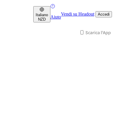
Vendi su Headout
Accedi
Italiano
Aiuto
NZD
Scarica l'App