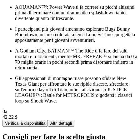
AQUAMAN™: Power Wave ti fa correre su picchi altissimi
prima di terminare con un drammatico splashdown tanto
divertente quanto rinfrescante.
I partecipanti più giovani ameranno esplorare Bugs Bunny
Boomtown, un'area colorata a tema Looney Tunes progettata
appositamente per i giovani avventurieri.
A Gotham City, BATMAN™ The Ride ti fa fare dei salti
mortali e rotolamenti, mentre MR. FREEZE™ si lancia da 0 a
70 miglia orarie in pochi secondi prima di tornare indietro in
retromarcia.
Gli appassionati di montagne russe possono sfidare New
Texas Giant per affrontare le sue ripide discese, sfrecciare
sull'enorme layout di Titan, unirsi all'azione su JUSTICE
LEAGUE™: Battle for METROPOLIS o godersi i classici
loop su Shock Wave.
da
42,22 $
Verifica la disponibilità
Altri dettagli
Consigli per fare la scelta giusta