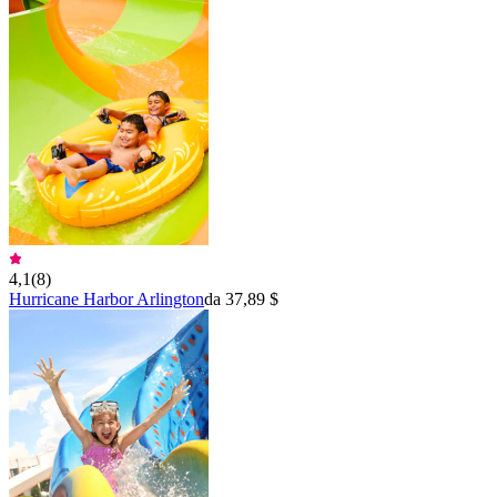
4,1
(
8
)
Hurricane Harbor Arlington
da 37,89 $