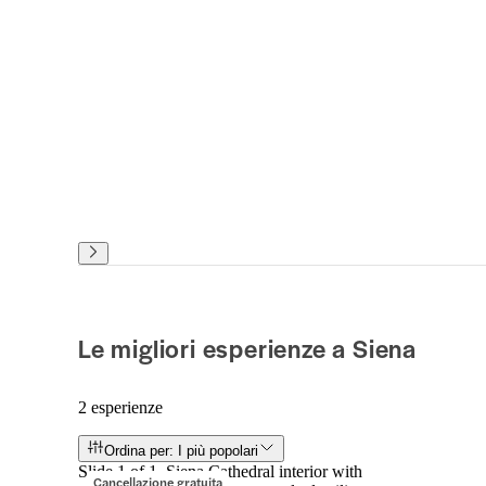
Le migliori esperienze a Siena
2 esperienze
Ordina per: I più popolari
Slide 1 of 1, Siena Cathedral interior with
Cancellazione gratuita