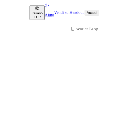
Vendi su Headout
Accedi
Italiano
Aiuto
EUR
Scarica l'App