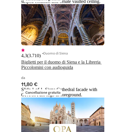
striped columns and ornate vaulted ceiling.
Duomo di Siena
4,3
(
3.710
)
Biglietti per il duomo di Siena e la Libreria 
Piccolomini con audioguida
da
11,80 €
Slide 1 of 1, Siena Cathedral facade with
Cancellazione gratuita
OPA SI Pass logo in foreground.