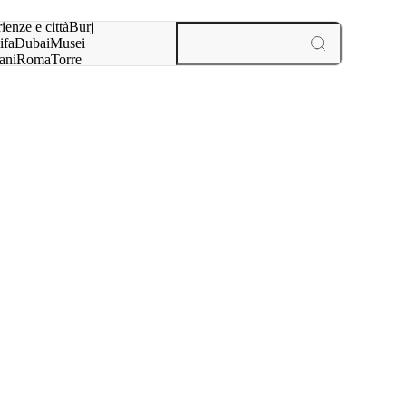
a:
ienze e città
Burj
ifa
Dubai
Musei
ani
Roma
Torre
l
Parigi
esperienze e città