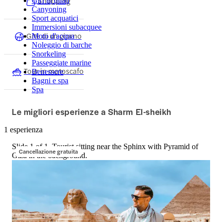
Shopping
Giri in quad
Canyoning
Sport acquatici
Immersioni subacquee
Gite di un giorno
Moto d'acqua
Noleggio di barche
Snorkeling
Passeggiate marine
Tour in motoscafo
Benessere
Bagni e spa
Spa
Le migliori esperienze a Sharm El-sheikh
1 esperienza
Slide 1 of 1, Tourist sitting near the Sphinx with Pyramid of
Cancellazione gratuita
Giza in the background.