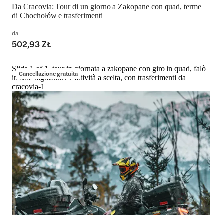
Da Cracovia: Tour di un giorno a Zakopane con quad, terme 
di Chochołów e trasferimenti
da
502,93 ZŁ
Slide 1 of 1, tour in giornata a zakopane con giro in quad, falò
Cancellazione gratuita
in stile highlander e attività a scelta, con trasferimenti da
cracovia-1