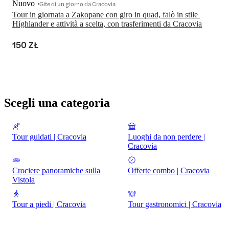
Nuovo
Gite di un giorno da Cracovia
Tour in giornata a Zakopane con giro in quad, falò in stile 
Highlander e attività a scelta, con trasferimenti da Cracovia
150 ZŁ
Scegli una categoria
Tour guidati | Cracovia
Luoghi da non perdere |
Cracovia
Crociere panoramiche sulla
Offerte combo | Cracovia
Vistola
Tour a piedi | Cracovia
Tour gastronomici | Cracovia