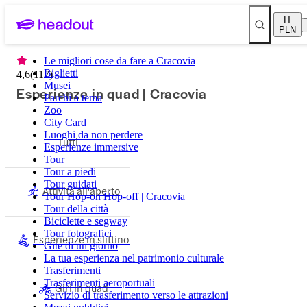
IT
PLN
Le migliori cose da fare a Cracovia
Biglietti
4,6
(
117
)
Musei
Esperienze in quad | Cracovia
Parchi a tema
Zoo
City Card
Luoghi da non perdere
Tutti
Esperienze immersive
Tour
Tour a piedi
Tour guidati
Attività all'aperto
Tour Hop-on Hop-off | Cracovia
Tour della città
Biciclette e segway
Tour fotografici
Esperienze in slittino
Gite di un giorno
La tua esperienza nel patrimonio culturale
Trasferimenti
Trasferimenti aeroportuali
Giri in quad
Servizio di trasferimento verso le attrazioni