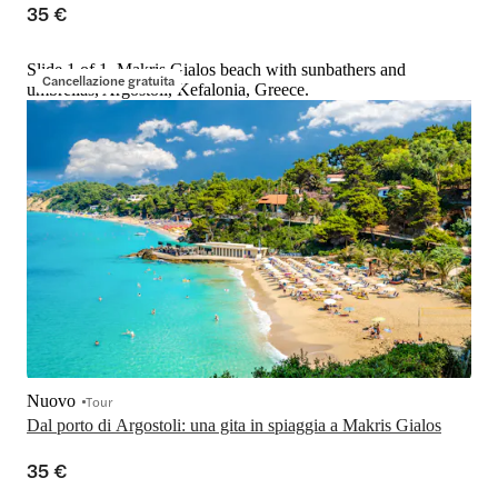
35 €
Slide 1 of 1, Makris Gialos beach with sunbathers and
Cancellazione gratuita
umbrellas, Argostoli, Kefalonia, Greece.
Nuovo
Tour
Dal porto di Argostoli: una gita in spiaggia a Makris Gialos
35 €