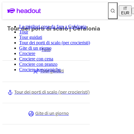
IT
EUR
Tour dei porti di scalo | Cefalonia
Le migliori cose da fare a Cefalonia
Tour
Tour guidati
Tour dei porti di scalo (per crocieristi)
Gite di un giorno
Tutti
Crociere
Crociere con cena
Crociere con pranzo
Crociere panoramiche
Tour guidati
Tour dei porti di scalo (per crocieristi)
Gite di un giorno