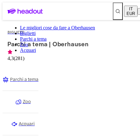
IT
EUR
Le migliori cose da fare a Oberhausen
BIGLIETTI
Biglietti
Parchi a tema
Parchi a tema | Oberhausen
Zoo
Acquari
4,3
(
281
)
Parchi a tema
Zoo
Acquari