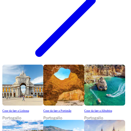
Cose da fare a Lisbona
Cose da fare a Portimão
Cose da fare a Albufeira
Portogallo
Portogallo
Portogallo