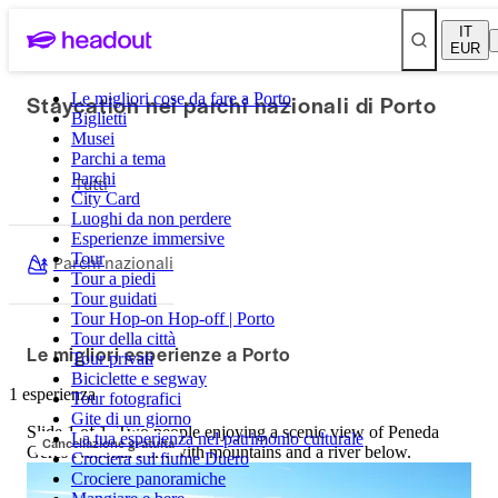
IT
EUR
Staycation nei parchi nazionali di Porto
Le migliori cose da fare a Porto
Biglietti
Musei
Parchi a tema
Parchi
Tutti
City Card
Luoghi da non perdere
Esperienze immersive
Tour
Parchi nazionali
Tour a piedi
Tour guidati
Tour Hop-on Hop-off | Porto
Tour della città
Le migliori esperienze a Porto
Tour privati
Biciclette e segway
1 esperienza
Tour fotografici
Gite di un giorno
Slide 1 of 1, Two people enjoying a scenic view of Peneda
La tua esperienza nel patrimonio culturale
Cancellazione gratuita
Gerês National Park with mountains and a river below.
Crociera sul fiume Duero
Crociere panoramiche