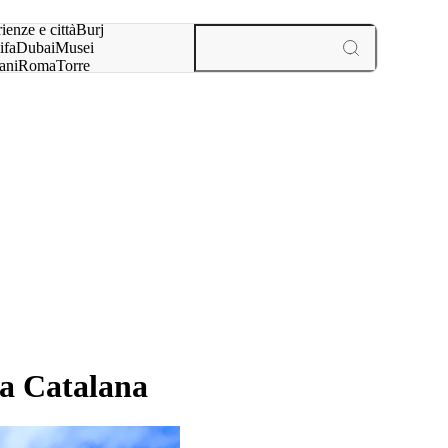
a:
ienze e città
Burj
ifa
Dubai
Musei
ani
Roma
Torre
l
Parigi
esperienze e città
ica Catalana