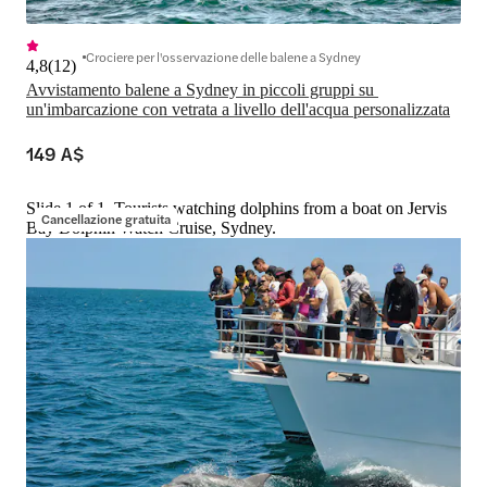
Crociere per l'osservazione delle balene a Sydney
4,8
(
12
)
Avvistamento balene a Sydney in piccoli gruppi su 
un'imbarcazione con vetrata a livello dell'acqua personalizzata
149 A$
Slide 1 of 1, Tourists watching dolphins from a boat on Jervis
Cancellazione gratuita
Bay Dolphin Watch Cruise, Sydney.