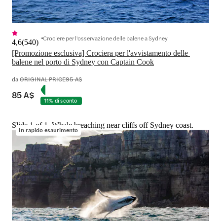
Crociere per l'osservazione delle balene a Sydney
4,6
(
540
)
[Promozione esclusiva] Crociera per l'avvistamento delle 
balene nel porto di Sydney con Captain Cook
da
ORIGINAL PRICE
95 A$
85 A$
11% di sconto
Slide 1 of 1, Whale breaching near cliffs off Sydney coast.
In rapido esaurimento