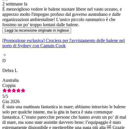
2 settimane fa
È meraviglioso vedere le balene nuotare libere nel vasto oceano, e
apprezzo molto l'impegno profuso dal governo australiano e dalle
organizzazioni ambientaliste! L'unico piccolo rammarico è che
fossimo un po' troppo lontani dalle balene.
Leggi la recensione originale in inglese
[Promozione esclusiva] Crociera per l'avvistamento delle balene nel
porto di Sydney con Captain Cook
D
Debra L
Australia
Coppia
5
/5
Giu 2026
È stata una mattinata fantastica in mare; abbiamo intravisto le balene
solo per qualche istante, ma la gita in barca è stata comunque
fantastica. C’erano parecchie persone che hanno avuto un po’ di mal
di mare, ma sono state assistite davvero bene; l’equipaggio è stato
estremamente disponibile e meriterebbe una paga più alta 🤣 Grazie