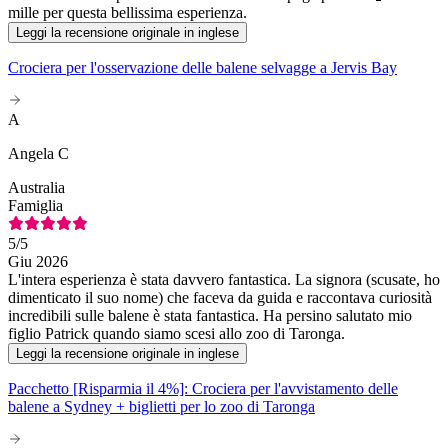
mille per questa bellissima esperienza.
Leggi la recensione originale in inglese
Crociera per l'osservazione delle balene selvagge a Jervis Bay
A
Angela C
Australia
Famiglia
5
/5
Giu 2026
L'intera esperienza è stata davvero fantastica. La signora (scusate, ho
dimenticato il suo nome) che faceva da guida e raccontava curiosità
incredibili sulle balene è stata fantastica. Ha persino salutato mio
figlio Patrick quando siamo scesi allo zoo di Taronga.
Leggi la recensione originale in inglese
Pacchetto [Risparmia il 4%]: Crociera per l'avvistamento delle
balene a Sydney + biglietti per lo zoo di Taronga