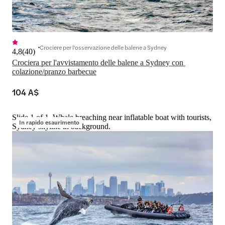
Crociere per l'osservazione delle balene a Sydney
4,8
(
40
)
Crociera per l'avvistamento delle balene a Sydney con 
colazione/pranzo barbecue
104 A$
Slide 1 of 1, Whale breaching near inflatable boat with tourists,
In rapido esaurimento
Sydney skyline in background.