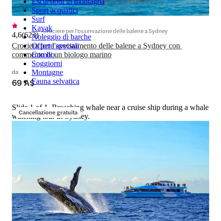
Escursioni in montagna
Sport acquatici
Surf
Kayak
Crociere per l'osservazione delle balene a Sydney
4,6
(
623
)
Noleggio di barche
Offerte speciali
Crociera per l'avvistamento delle balene a Sydney con 
Combo
commento di un biologo marino
Soggiorni
da
Montagne
69 A$
Fauna selvatica
Slide 1 of 1, Breaching whale near a cruise ship during a whale
Cancellazione gratuita
watching tour in Sydney.