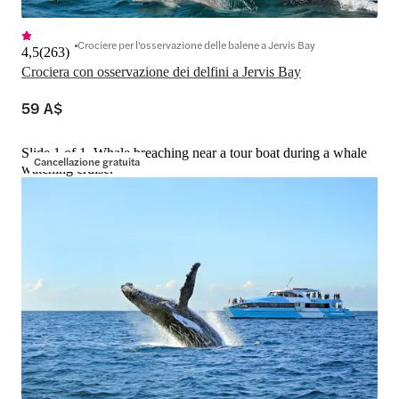
Crociere per l'osservazione delle balene a Jervis Bay
4,5
(
263
)
Crociera con osservazione dei delfini a Jervis Bay
59 A$
Slide 1 of 1, Whale breaching near a tour boat during a whale
Cancellazione gratuita
watching cruise.