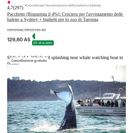
Crociere per l'osservazione delle balene a Sydney
4,7
(
297
)
Pacchetto [Risparmia il 4%]: Crociera per l'avvistamento delle 
balene a Sydney + biglietti per lo zoo di Taronga
ORIGINAL PRICE
135 A$
129,60 A$
4% di sconto
Slide 1 of 1, Whale tail splashing near whale watching boat in
Cancellazione gratuita
ocean.