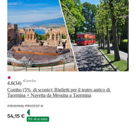
Combo
4,6
(
34
)
Combo (5%  di sconto): Biglietti per il teatro antico di 
Taormina + Navetta da Messina a Taormina
ORIGINAL PRICE
57 €
54,15 €
5% di sconto