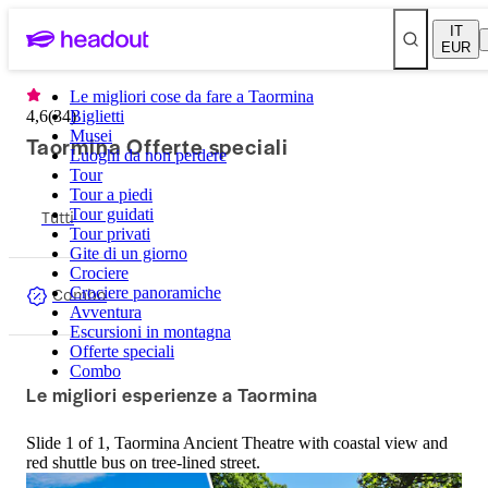
IT
EUR
Le migliori cose da fare a Taormina
4,6
(
34
Biglietti
)
Musei
Taormina Offerte speciali
Luoghi da non perdere
Tour
Tour a piedi
Tutti
Tour guidati
Tour privati
Gite di un giorno
Crociere
Combo
Crociere panoramiche
Avventura
Escursioni in montagna
Offerte speciali
Combo
Le migliori esperienze a Taormina
Slide 1 of 1, Taormina Ancient Theatre with coastal view and
red shuttle bus on tree-lined street.