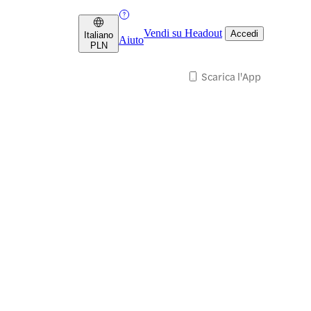
Vendi su Headout
Accedi
Italiano
Aiuto
PLN
Scarica l'App