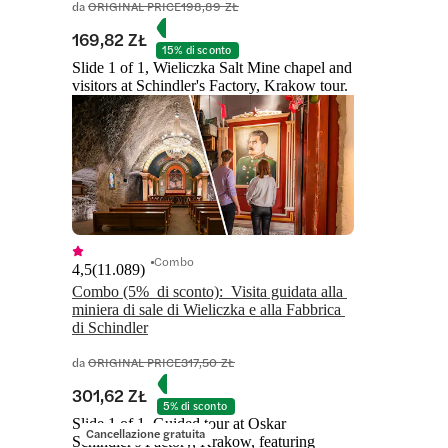
da
ORIGINAL PRICE
198,89 ZŁ
169,82 ZŁ
15% di sconto
Slide 1 of 1, Wieliczka Salt Mine chapel and
visitors at Schindler's Factory, Krakow tour.
Combo
4,5
(
11.089
)
Combo (5%  di sconto):  Visita guidata alla 
miniera di sale di Wieliczka e alla Fabbrica 
di Schindler
da
ORIGINAL PRICE
317,50 ZŁ
301,62 ZŁ
5% di sconto
Slide 1 of 1, Guided tour at Oskar
Cancellazione gratuita
Schindler's Factory, Krakow, featuring