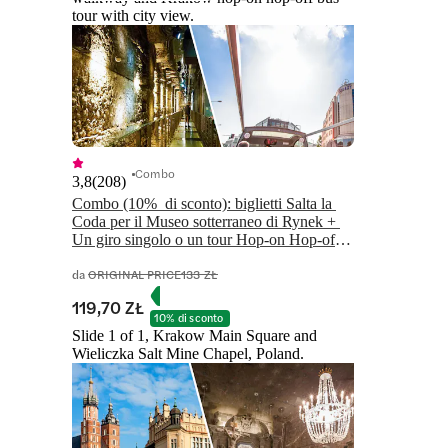
tour with city view.
Combo
3,8
(
208
)
Combo (10%  di sconto): biglietti Salta la 
Coda per il Museo sotterraneo di Rynek + 
Un giro singolo o un tour Hop-on Hop-off 
di 24/48 ore a Cracovia
da
ORIGINAL PRICE
133 ZŁ
119,70 ZŁ
10% di sconto
Slide 1 of 1, Krakow Main Square and
Wieliczka Salt Mine Chapel, Poland.