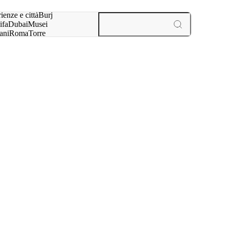
a:
ienze e città
Burj
ifa
Dubai
Musei
ani
Roma
Torre
l
Parigi
esperienze e città