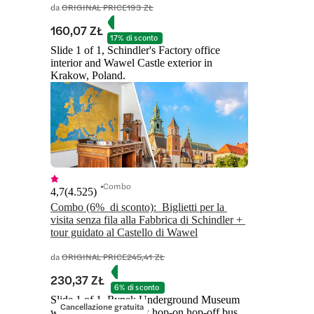
da
ORIGINAL PRICE
193 ZŁ
160,07 ZŁ
17% di sconto
Slide 1 of 1, Schindler's Factory office
interior and Wawel Castle exterior in
Krakow, Poland.
Combo
4,7
(
4.525
)
Combo (6%  di sconto):  Biglietti per la 
visita senza fila alla Fabbrica di Schindler + 
tour guidato al Castello di Wawel
da
ORIGINAL PRICE
245,41 ZŁ
230,37 ZŁ
6% di sconto
Slide 1 of 1, Rynek Underground Museum
Cancellazione gratuita
walkway and Kraków hop-on hop-off bus