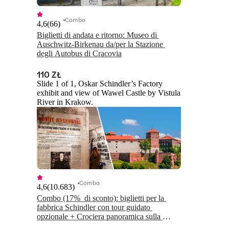
Combo
4,6
(
66
)
Biglietti di andata e ritorno: Museo di 
Auschwitz-Birkenau da/per la Stazione 
degli Autobus di Cracovia
110 ZŁ
Slide 1 of 1, Oskar Schindler’s Factory
exhibit and view of Wawel Castle by Vistula
River in Krakow.
Combo
4,6
(
10.683
)
Combo (17%  di sconto): biglietti per la 
fabbrica Schindler con tour guidato 
opzionale + Crociera panoramica sulla 
Vistola