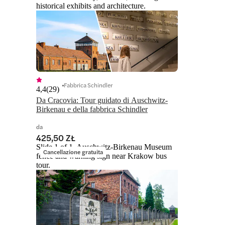
historical exhibits and architecture.
Fabbrica Schindler
4,4
(
29
)
Da Cracovia: Tour guidato di Auschwitz-
Birkenau e della fabbrica Schindler
da
425,50 ZŁ
Slide 1 of 1, Auschwitz-Birkenau Museum
Cancellazione gratuita
fence and warning sign near Krakow bus
tour.