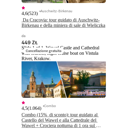
Auschwitz-Birkenau
4,6
(
523
)
 Da Cracovia: tour guidato di Auschwitz-
da
449 ZŁ
Slide 1 of 1, Wawel Castle and Cathedral
Cancellazione gratuita
with tourists; night cruise boat on Vistula
River, Krakow.
Combo
4,5
(
1.064
)
Combo (15%  di sconto): tour guidato al 
Castello del Wawel e alla Cattedrale del 
Wawel + Crociera notturna di 1 ora sul 
fiume Vistola 