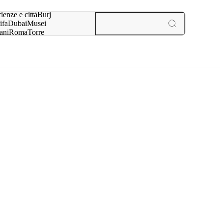
a:
ienze e città
Burj
ifa
Dubai
Musei
ani
Roma
Torre
l
Parigi
esperienze e città