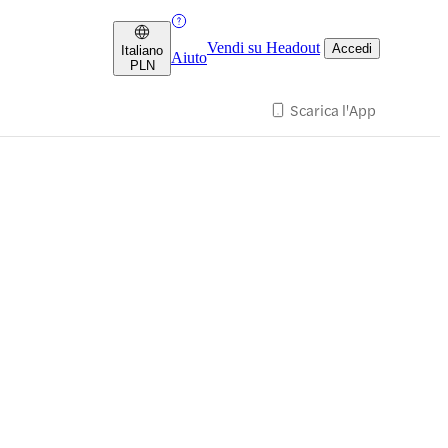
Vendi su Headout
Accedi
Italiano
Aiuto
PLN
Scarica l'App