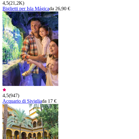
4,5
(
21,2K
)
Biglietti per Isla Mágica
da 26,90 €
4,5
(
947
)
Acquario di Siviglia
da 17 €