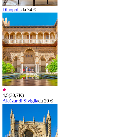
Dinópolis
da 34 €
4,5
(
30,7K
)
Alcázar di Siviglia
da 20 €