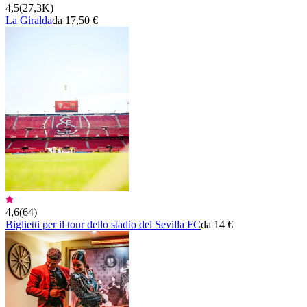
4,5
(
27,3K
)
La Giralda
da 17,50 €
4,6
(
64
)
Biglietti per il tour dello stadio del Sevilla FC
da 14 €