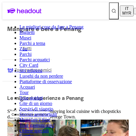
IT
MYR
Mangiare e bere a Penang
Le migliori cose da fare a Penang
Biglietti
Musei
Parchi a tema
Tutti
Zoo
Parchi
Parchi acquatici
City Card
Tour gastronomici
Siti religiosi
Luoghi da non perdere
Piattaforme di osservazione
Acquari
Tour
Le migliori esperienze a Penang
Tour guidati
Gite di un giorno
Servizi di viaggio
Slide 1 of 1, Tourists enjoying local cuisine with chopsticks
Cancellazione gratuita
Servizi aeroportuali
during a food tour in George Town.
Mangiare e bere
Tour gastronomici
Offerte speciali