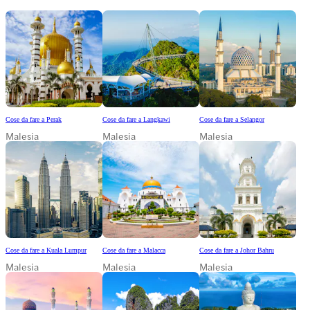
Cose da fare a Perak
Cose da fare a Langkawi
Cose da fare a Selangor
Malesia
Malesia
Malesia
Cose da fare a Kuala Lumpur
Cose da fare a Malacca
Cose da fare a Johor Bahru
Malesia
Malesia
Malesia