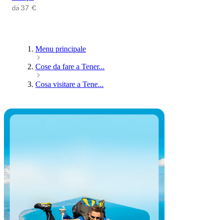
da 37 €
Menu principale
Cose da fare a Tener...
Cosa visitare a Tene...