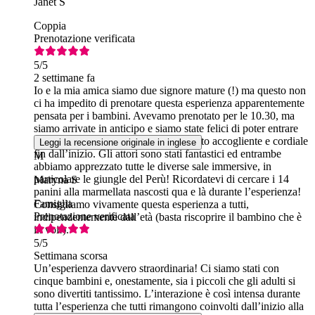
Janet S
Coppia
Prenotazione verificata
5
/5
2 settimane fa
Io e la mia amica siamo due signore mature (!) ma questo non
ci ha impedito di prenotare questa esperienza apparentemente
pensata per i bambini. Avevamo prenotato per le 10.30, ma
siamo arrivate in anticipo e siamo state felici di poter entrare
già alle 10.00. Il personale è stato molto accogliente e cordiale
Leggi la recensione originale in inglese
fin dall’inizio. Gli attori sono stati fantastici ed entrambe
M
abbiamo apprezzato tutte le diverse sale immersive, in
particolare le giungle del Perù! Ricordatevi di cercare i 14
Maryna S
panini alla marmellata nascosti qua e là durante l’esperienza!
Famiglia
Consigliamo vivamente questa esperienza a tutti,
Prenotazione verificata
indipendentemente dall’età (basta riscoprire il bambino che è
in voi!).
5
/5
Settimana scorsa
Un’esperienza davvero straordinaria! Ci siamo stati con
cinque bambini e, onestamente, sia i piccoli che gli adulti si
sono divertiti tantissimo. L’interazione è così intensa durante
tutta l’esperienza che tutti rimangono coinvolti dall’inizio alla