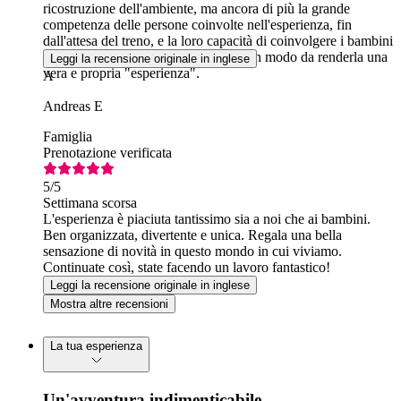
ricostruzione dell'ambiente, ma ancora di più la grande
competenza delle persone coinvolte nell'esperienza, fin
dall'attesa del treno, e la loro capacità di coinvolgere i bambini
(e gli adulti che li accompagnavano) in modo da renderla una
Leggi la recensione originale in inglese
vera e propria "esperienza".
A
Andreas E
Famiglia
Prenotazione verificata
5
/5
Settimana scorsa
L'esperienza è piaciuta tantissimo sia a noi che ai bambini.
Ben organizzata, divertente e unica. Regala una bella
sensazione di novità in questo mondo in cui viviamo.
Continuate così, state facendo un lavoro fantastico!
Leggi la recensione originale in inglese
Mostra altre recensioni
La tua esperienza
Un'avventura indimenticabile