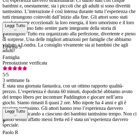
Un’esperienza davvero straordinaria! Ci siamo stati con cinque
bambini e, onestamente, sia i piccoli che gli adulti si sono divertiti
tantissimo. L’interazione è così intensa durante tutta l’esperienza che
tutti rimangono coinvolti dall’inizio alla fine. Gli attori sono stati
assolutamente eccezionali: la loro energia, il loro umorismo e il loro
Leggi Tutto
talento ci hanno fatto sentire parte integrante della storia di
Paddington. Tutto era organizzato alla perfezione, divertente e pieno
E
di sorprese. Una delle migliori attrazioni per famiglie che abbiamo
visitato a Londra. La consiglio vivamente sia ai bambini che agli
Edwina S
adulti!
Famiglia
Prenotazione verificata
5
/5
3 settimane fa
È stata una giornata fantastica, con un ottimo rapporto qualità-
prezzo. L’esperienza è durata 60 minuti, dopodiché abbiamo avuto
del tempo libero per incontrare Paddington e giocare nell’area
giochi. Siamo rimasti lì quasi 2 ore. Mio nipote ha 4 anni e gli è
piaciuto tantissimo. Gli attori hanno reso l’esperienza davvero
Leggi Tutto
speciale, dedicando a ciascuno dei bambini tantissimo tempo. Non ci
siamo sentiti affatto messi fretta ed è stata un’esperienza davvero
P
speciale.
Paolo R