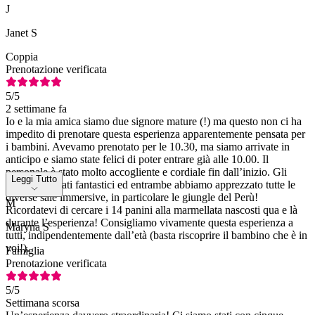
J
Janet S
Coppia
Prenotazione verificata
5
/5
2 settimane fa
Io e la mia amica siamo due signore mature (!) ma questo non ci ha
impedito di prenotare questa esperienza apparentemente pensata per
i bambini. Avevamo prenotato per le 10.30, ma siamo arrivate in
anticipo e siamo state felici di poter entrare già alle 10.00. Il
personale è stato molto accogliente e cordiale fin dall’inizio. Gli
Leggi Tutto
attori sono stati fantastici ed entrambe abbiamo apprezzato tutte le
diverse sale immersive, in particolare le giungle del Perù!
M
Ricordatevi di cercare i 14 panini alla marmellata nascosti qua e là
durante l’esperienza! Consigliamo vivamente questa esperienza a
Maryna S
tutti, indipendentemente dall’età (basta riscoprire il bambino che è in
voi!).
Famiglia
Prenotazione verificata
5
/5
Settimana scorsa