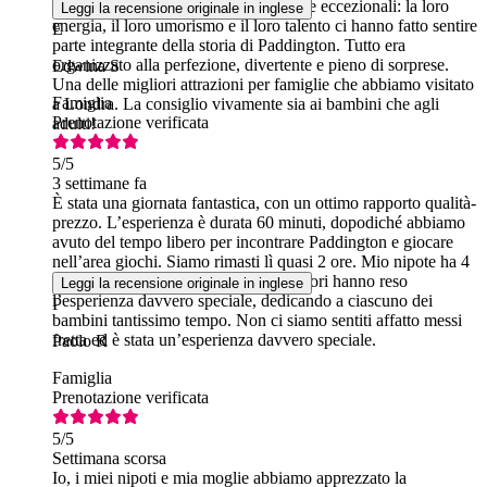
fine. Gli attori sono stati assolutamente eccezionali: la loro
Leggi la recensione originale in inglese
energia, il loro umorismo e il loro talento ci hanno fatto sentire
E
parte integrante della storia di Paddington. Tutto era
organizzato alla perfezione, divertente e pieno di sorprese.
Edwina S
Una delle migliori attrazioni per famiglie che abbiamo visitato
Famiglia
a Londra. La consiglio vivamente sia ai bambini che agli
Prenotazione verificata
adulti!
5
/5
3 settimane fa
È stata una giornata fantastica, con un ottimo rapporto qualità-
prezzo. L’esperienza è durata 60 minuti, dopodiché abbiamo
avuto del tempo libero per incontrare Paddington e giocare
nell’area giochi. Siamo rimasti lì quasi 2 ore. Mio nipote ha 4
anni e gli è piaciuto tantissimo. Gli attori hanno reso
Leggi la recensione originale in inglese
l’esperienza davvero speciale, dedicando a ciascuno dei
P
bambini tantissimo tempo. Non ci siamo sentiti affatto messi
fretta ed è stata un’esperienza davvero speciale.
Paolo R
Famiglia
Prenotazione verificata
5
/5
Settimana scorsa
Io, i miei nipoti e mia moglie abbiamo apprezzato la