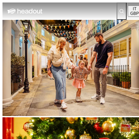
IT
GBP