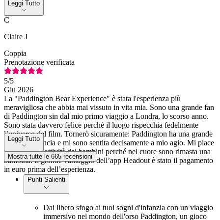
Leggi Tutto
C
Claire J
Coppia
Prenotazione verificata
5
/5
Giu 2026
La "Paddington Bear Experience" è stata l'esperienza più
meravigliosa che abbia mai vissuto in vita mia. Sono una grande fan
di Paddington sin dal mio primo viaggio a Londra, lo scorso anno.
Sono stata davvero felice perché il luogo rispecchia fedelmente
l’universo del film. Tornerò sicuramente: Paddington ha una grande
Leggi Tutto
fan dalla Francia e mi sono sentita decisamente a mio agio. Mi piace
fare le stesse attività dei bambini perché nel cuore sono rimasta una
Mostra tutte le 665 recensioni
bambina. Il grande vantaggio dell’app Headout è stato il pagamento
in euro prima dell’esperienza.
Punti Salienti
Dai libero sfogo ai tuoi sogni d'infanzia con un viaggio
immersivo nel mondo dell'orso Paddington, un gioco