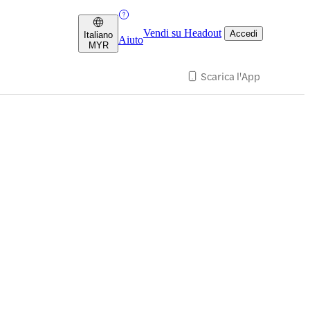
Vendi su Headout
Accedi
Italiano
Aiuto
MYR
Scarica l'App