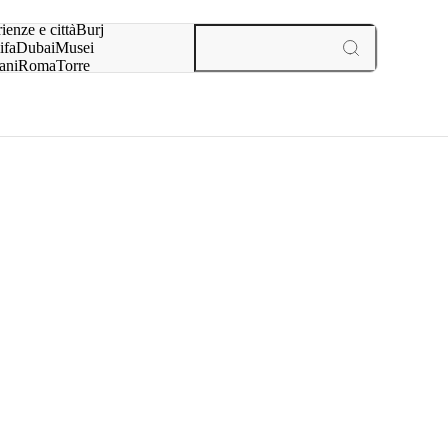
a:
ienze e città
Burj
ifa
Dubai
Musei
ani
Roma
Torre
l
Parigi
esperienze e città