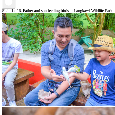
Slide 1 of 6, Father and son feeding birds at Langkawi Wildlife Park.