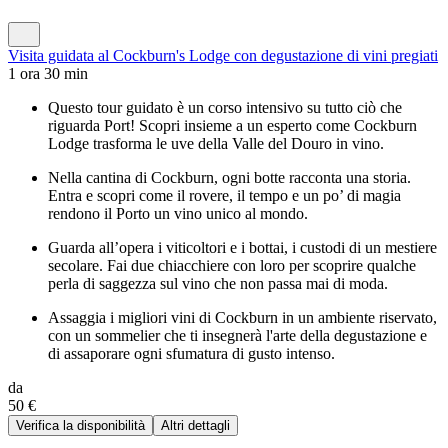
Visita guidata al Cockburn's Lodge con degustazione di vini pregiati
1 ora 30 min
Questo tour guidato è un corso intensivo su tutto ciò che
riguarda Port! Scopri insieme a un esperto come Cockburn
Lodge trasforma le uve della Valle del Douro in vino.
Nella cantina di Cockburn, ogni botte racconta una storia.
Entra e scopri come il rovere, il tempo e un po’ di magia
rendono il Porto un vino unico al mondo.
Guarda all’opera i viticoltori e i bottai, i custodi di un mestiere
secolare. Fai due chiacchiere con loro per scoprire qualche
perla di saggezza sul vino che non passa mai di moda.
Assaggia i migliori vini di Cockburn in un ambiente riservato,
con un sommelier che ti insegnerà l'arte della degustazione e
di assaporare ogni sfumatura di gusto intenso.
da
50 €
Verifica la disponibilità
Altri dettagli