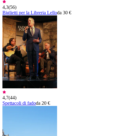
4,3
(
56
)
Biglietti per la Libreria Lello
da 30 €
4,7
(
44
)
Spettacoli di fado
da 20 €