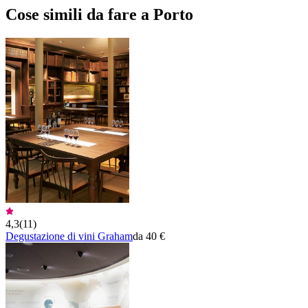
Cose simili da fare a Porto
4,3
(
11
)
Degustazione di vini Graham
da 40 €