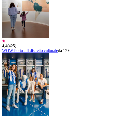
4,4
(
425
)
WOW Porto - Il distretto culturale
da 17 €