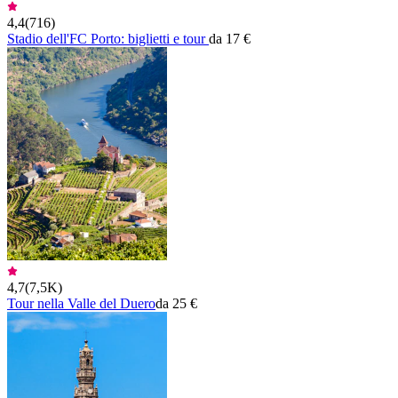
4,4
(
716
)
Stadio dell'FC Porto: biglietti e tour
da 17 €
4,7
(
7,5K
)
Tour nella Valle del Duero
da 25 €