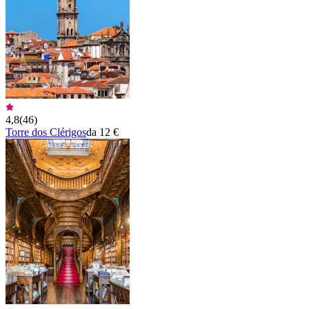
4,8
(
46
)
Torre dos Clérigos
da 12 €