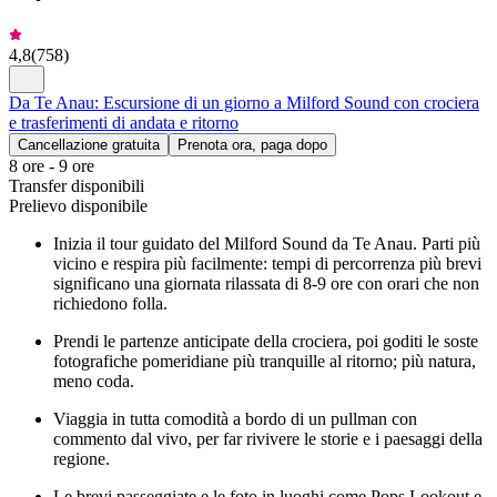
4,8
(
758
)
Da Te Anau: Escursione di un giorno a Milford Sound con crociera
e trasferimenti di andata e ritorno
Cancellazione gratuita
Prenota ora, paga dopo
8 ore - 9 ore
Transfer disponibili
Prelievo disponibile
Inizia il tour guidato del Milford Sound da Te Anau. Parti più
vicino e respira più facilmente: tempi di percorrenza più brevi
significano una giornata rilassata di 8-9 ore con orari che non
richiedono folla.
Prendi le partenze anticipate della crociera, poi goditi le soste
fotografiche pomeridiane più tranquille al ritorno; più natura,
meno coda.
Viaggia in tutta comodità a bordo di un pullman con
commento dal vivo, per far rivivere le storie e i paesaggi della
regione.
Le brevi passeggiate e le foto in luoghi come Pops Lookout e