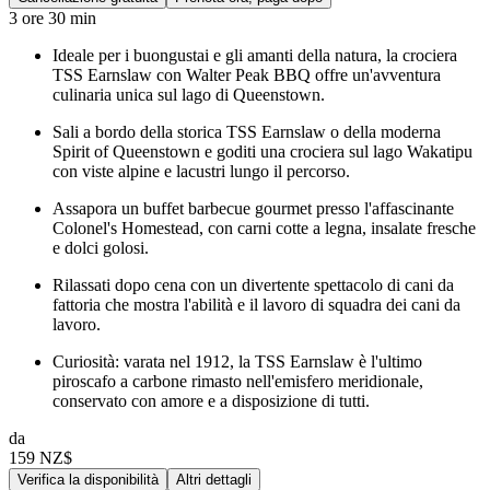
3 ore 30 min
Ideale per i buongustai e gli amanti della natura, la crociera
TSS Earnslaw con Walter Peak BBQ offre un'avventura
culinaria unica sul lago di Queenstown.
Sali a bordo della storica TSS Earnslaw o della moderna
Spirit of Queenstown e goditi una crociera sul lago Wakatipu
con viste alpine e lacustri lungo il percorso.
Assapora un buffet barbecue gourmet presso l'affascinante
Colonel's Homestead, con carni cotte a legna, insalate fresche
e dolci golosi.
Rilassati dopo cena con un divertente spettacolo di cani da
fattoria che mostra l'abilità e il lavoro di squadra dei cani da
lavoro.
Curiosità: varata nel 1912, la TSS Earnslaw è l'ultimo
piroscafo a carbone rimasto nell'emisfero meridionale,
conservato con amore e a disposizione di tutti.
da
159 NZ$
Verifica la disponibilità
Altri dettagli