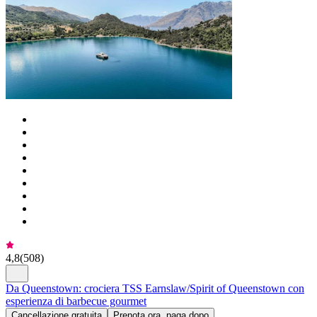
4,8
(
508
)
Da Queenstown: crociera TSS Earnslaw/Spirit of Queenstown con
esperienza di barbecue gourmet
Cancellazione gratuita
Prenota ora, paga dopo