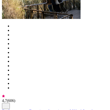
4,7
(
606
)