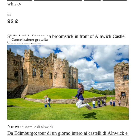
whisky
da
92 £
Slide 1 of 1, Person on broomstick in front of Alnwick Castle
Cancellazione gratuita
exterior, England.
Nuovo
Castello di Alnwick
Da Edimburgo: tour di un giorno intero ai castelli di Alnwick e 