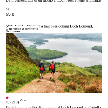
Da Inverness: gita di un giorno al Loch Ness e nelle Highlands
da
55 £
Slide 1 of 1, Hikers on a trail overlooking Loch Lomond,
In rapido esaurimento
Scotland.
Tour
4,8
(
210
)
Da Edimburgo: Gita di un giorno al Loch Lomond, al Castello 