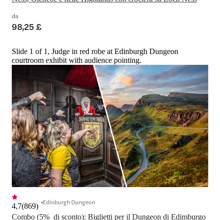
da
98,25 £
Slide 1 of 1, Judge in red robe at Edinburgh Dungeon
courtroom exhibit with audience pointing.
Edinburgh Dungeon
4,7
(
869
)
Combo (5%  di sconto): Biglietti per il Dungeon di Edimburgo 