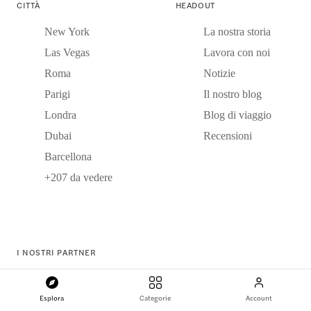
CITTÀ
HEADOUT
New York
La nostra storia
Las Vegas
Lavora con noi
Roma
Notizie
Parigi
Il nostro blog
Londra
Blog di viaggio
Dubai
Recensioni
Barcellona
+207 da vedere
I NOSTRI PARTNER
Fornitori di esperienze
Esplora
Categorie
Account
Portale per affiliati