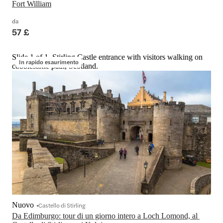
Fort William
da
57 £
Slide 1 of 1, Stirling Castle entrance with visitors walking on
In rapido esaurimento
cobblestone path, Scotland.
Nuovo
Castello di Stirling
Da Edimburgo: tour di un giorno intero a Loch Lomond, al 