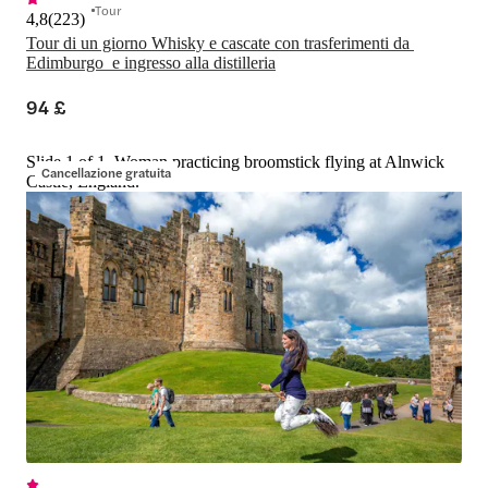
Tour
4,8
(
223
)
Tour di un giorno Whisky e cascate con trasferimenti da 
Edimburgo  e ingresso alla distilleria
94 £
Slide 1 of 1, Woman practicing broomstick flying at Alnwick
Cancellazione gratuita
Castle, England.