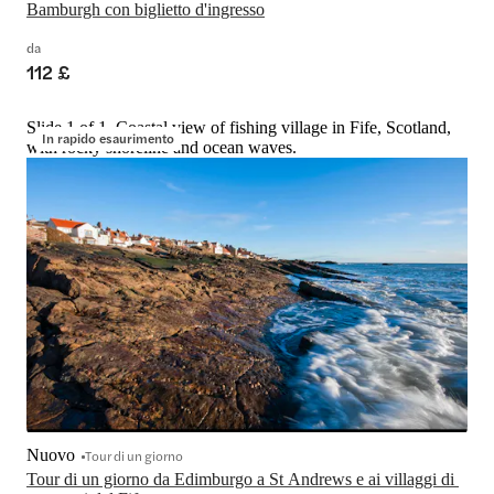
Bamburgh con biglietto d'ingresso
da
112 £
Slide 1 of 1, Coastal view of fishing village in Fife, Scotland,
In rapido esaurimento
with rocky shoreline and ocean waves.
Nuovo
Tour di un giorno
Tour di un giorno da Edimburgo a St Andrews e ai villaggi di 