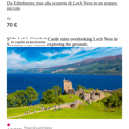
Da Edimburgo: tour alla scoperta di Loch Ness in un gruppo 
piccolo
da
70 £
Slide 1 of 1, Urquhart Castle ruins overlooking Loch Ness in
In rapido esaurimento
Scotland with visitors exploring the grounds.
Tour di Loch Ness