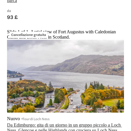
barca
da
93 £
Slide 1 of 1, Aerial view of Fort Augustus with Caledonian
Cancellazione gratuita
Canal and Loch Ness in Scotland.
Nuovo
Tour di Loch Ness
Da Edimburgo: gita di un giorno in un gruppo piccolo a Loch 
Ness, Glencoe e nelle Highlands con crociera su Loch Ness