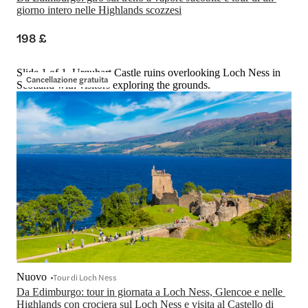
giorno intero nelle Highlands scozzesi
198 £
Slide 1 of 1, Urquhart Castle ruins overlooking Loch Ness in
Cancellazione gratuita
Scotland with visitors exploring the grounds.
Nuovo
Tour di Loch Ness
Da Edimburgo: tour in giornata a Loch Ness, Glencoe e nelle 
Highlands con crociera sul Loch Ness e visita al Castello di 