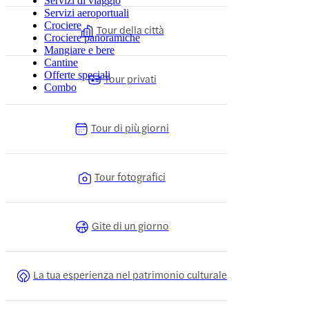
Servizi di viaggio
Servizi aeroportuali
Crociere
Tour della città
Crociere panoramiche
Mangiare e bere
Cantine
Offerte speciali
Tour privati
Combo
Tour di più giorni
Tour fotografici
Gite di un giorno
La tua esperienza nel patrimonio culturale