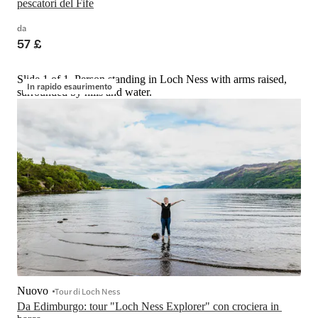
pescatori del Fife
da
57 £
Slide 1 of 1, Person standing in Loch Ness with arms raised,
In rapido esaurimento
surrounded by hills and water.
Nuovo
Tour di Loch Ness
Da Edimburgo: tour "Loch Ness Explorer" con crociera in 