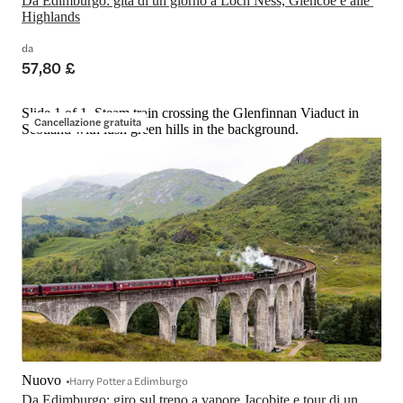
Da Edimburgo: gita di un giorno a Loch Ness, Glencoe e alle 
Highlands
da
57,80 £
Slide 1 of 1, Steam train crossing the Glenfinnan Viaduct in
Cancellazione gratuita
Scotland with lush green hills in the background.
Nuovo
Harry Potter a Edimburgo
Da Edimburgo: giro sul treno a vapore Jacobite e tour di un 