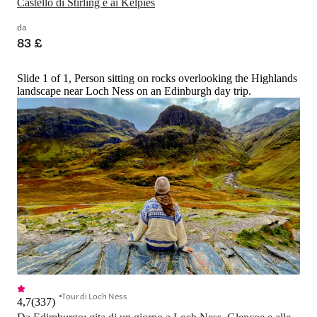
Castello di Stirling e ai Kelpies
da
83 £
Slide 1 of 1, Person sitting on rocks overlooking the Highlands
landscape near Loch Ness on an Edinburgh day trip.
Tour di Loch Ness
4,7
(
337
)