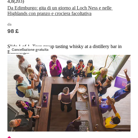
4,8
(
203
)
Da Edimburgo: gita di un giorno al Loch Ness e nelle 
Highlands con pranzo e crociera facoltativa
da
98 £
Slide 1 of 1, Tour group tasting whisky at a distillery bar in
Cancellazione gratuita
Edinburgh.