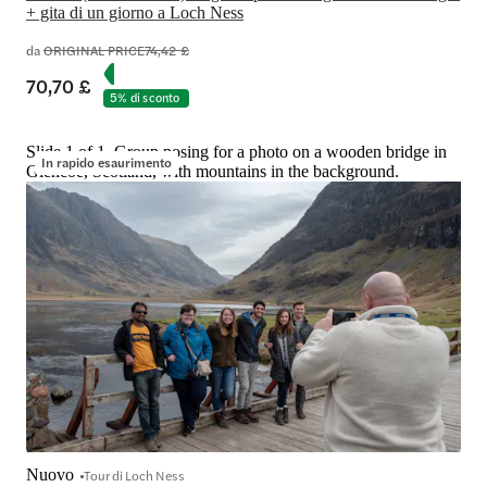
+ gita di un giorno a Loch Ness
da
ORIGINAL PRICE
74,42 £
70,70 £
5% di sconto
Slide 1 of 1, Group posing for a photo on a wooden bridge in
In rapido esaurimento
Glencoe, Scotland, with mountains in the background.
Nuovo
Tour di Loch Ness