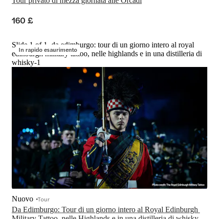
Tour privato di mezza giornata alle Orcadi
160 £
Slide 1 of 1, da edimburgo: tour di un giorno intero al royal
In rapido esaurimento
edinburgh military tattoo, nelle highlands e in una distilleria di
whisky-1
Nuovo
Tour
Da Edimburgo: Tour di un giorno intero al Royal Edinburgh 
Military Tattoo, nelle Highlands e in una distilleria di whisky