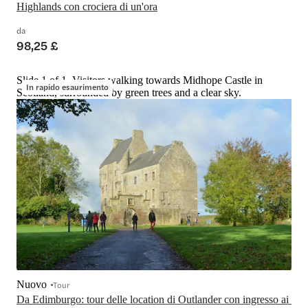
Highlands con crociera di un'ora
da
98,25 £
Slide 1 of 1, Visitors walking towards Midhope Castle in
In rapido esaurimento
Scotland, surrounded by green trees and a clear sky.
Nuovo
Tour
Da Edimburgo: tour delle location di Outlander con ingresso ai 