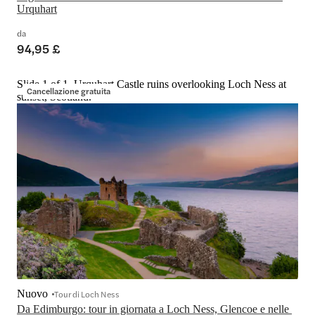
Urquhart
da
94,95 £
Slide 1 of 1, Urquhart Castle ruins overlooking Loch Ness at
Cancellazione gratuita
sunset, Scotland.
Nuovo
Tour di Loch Ness
Da Edimburgo: tour in giornata a Loch Ness, Glencoe e nelle 