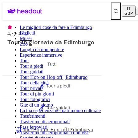
IT
GBP
Le migliori cose da fare a Edimburgo
Biglietti
4,7
(
2.070
)
Musei
Tour in giornata da Edimburgo
Zoo
Luoghi da non perdere
Esperienze immersive
Tour
Tutti
Tour a piedi
Tour guidati
Tour Hop-on Hop-off | Edimburgo
Tour della città
Tour a piedi
Tour privati
Tour di più giorni
Tour fotografici
Gite di un giorno
Tour guidati
La tua esperienza nel patrimonio culturale
Trasferimenti
Trasferimenti aeroportuali
Pass ferroviari
Tour Hop-on Hop-off | Edimburgo
Trasferimenti aeroportuali condivisi