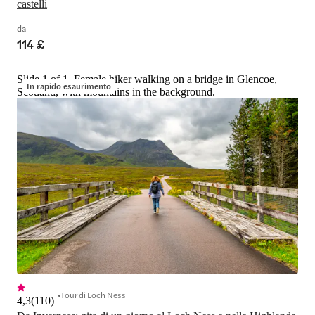
castelli
da
114 £
Slide 1 of 1, Female hiker walking on a bridge in Glencoe,
In rapido esaurimento
Scotland, with mountains in the background.
Tour di Loch Ness
4,3
(
110
)