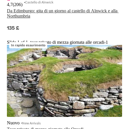
Castello di Alnwick
4,7
(
206
)
Da Edimburgo: gita di un giorno al castello di Alnwick e alla 
Northumbria
135 £
Slide 1 of 1, tour privato di mezza giornata alle orcadi-1
In rapido esaurimento
Nuovo
New Arrivals