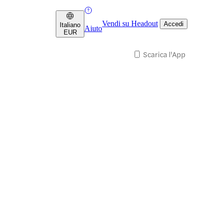
Vendi su Headout
Accedi
Italiano
Aiuto
EUR
Scarica l'App