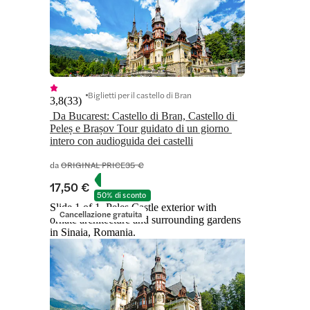
Biglietti per il castello di Bran
3,8
(
33
)
 Da Bucarest: Castello di Bran, Castello di 
Peleș e Brașov Tour guidato di un giorno 
da
ORIGINAL PRICE
35 €
17,50 €
50% di sconto
Slide 1 of 1, Peles Castle exterior with
Cancellazione gratuita
ornate architecture and surrounding gardens
in Sinaia, Romania.