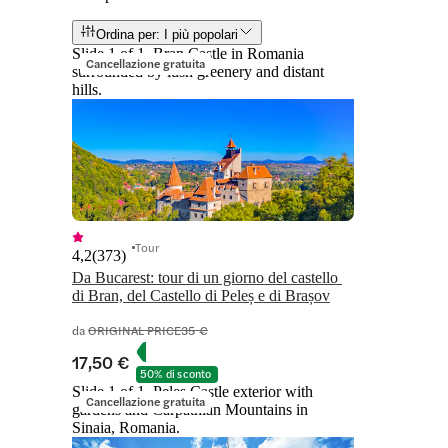
Ordina per: I più popolari
Slide 1 of 1, Bran Castle in Romania
Cancellazione gratuita
surrounded by lush greenery and distant
hills.
Tour
4,2
(
373
)
Da Bucarest: tour di un giorno del castello 
di Bran, del Castello di Peleș e di Brașov
da
ORIGINAL PRICE
35 €
17,50 €
50% di sconto
Slide 1 of 1, Peles Castle exterior with
Cancellazione gratuita
gardens and Carpathian Mountains in
Sinaia, Romania.