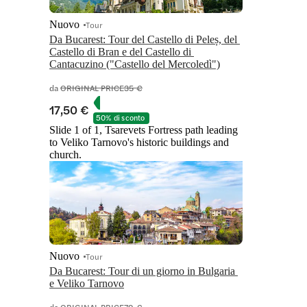
Nuovo
Tour
Da Bucarest: Tour del Castello di Peleș, del 
Castello di Bran e del Castello di 
da
ORIGINAL PRICE
35 €
17,50 €
50% di sconto
Slide 1 of 1, Tsarevets Fortress path leading
to Veliko Tarnovo's historic buildings and
church.
Nuovo
Tour
Da Bucarest: Tour di un giorno in Bulgaria 
e Veliko Tarnovo
da
ORIGINAL PRICE
79 €