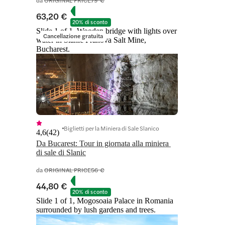
63,20 €
20% di sconto
Slide 1 of 1, Wooden bridge with lights over
Cancellazione gratuita
water in Slanic Prahova Salt Mine,
Bucharest.
Biglietti per la Miniera di Sale Slanico
4,6
(
42
)
Da Bucarest: Tour in giornata alla miniera 
di sale di Slanic
da
ORIGINAL PRICE
56 €
44,80 €
20% di sconto
Slide 1 of 1, Mogosoaia Palace in Romania
surrounded by lush gardens and trees.