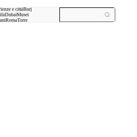
a:
ienze e città
Burj
ifa
Dubai
Musei
ani
Roma
Torre
l
Parigi
esperienze e città