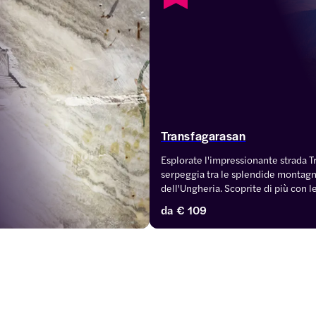
Transfagarasan
Esplorate l'impressionante strada T
serpeggia tra le splendide montagn
dell'Ungheria. Scoprite di più con le
giorno da Bucarest, complete di visi
da
€ 109
trasferimenti continui.