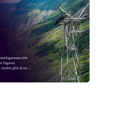
ransfagarasan che 
e Fagaras 
 nostre gite di un 
te guidate e 