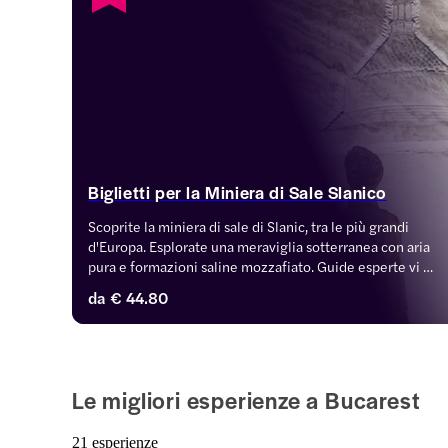
Biglietti per la Miniera di Sale Slanico
Scoprite la miniera di sale di Slanic, tra le più grandi 
d'Europa. Esplorate una meraviglia sotterranea con aria 
pura e formazioni saline mozzafiato. Guide esperte vi 
condurranno attraverso tunnel tortuosi, rivelando le 
da
€ 44.80
spettacolari sculture di sale scolpite dai corsi d'acqua 
sotterranei.
Le migliori esperienze a Bucarest
21 esperienze