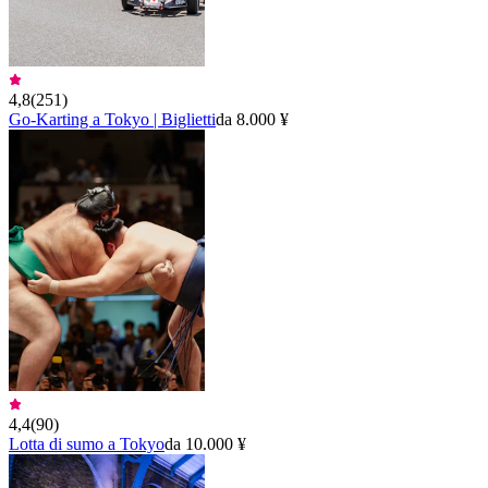
4,8
(
251
)
Go-Karting a Tokyo | Biglietti
da 8.000 ¥
4,4
(
90
)
Lotta di sumo a Tokyo
da 10.000 ¥