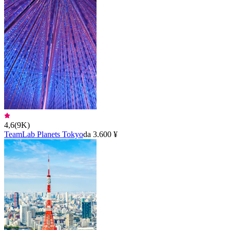
4,6
(
9K
)
TeamLab Planets Tokyo
da 3.600 ¥