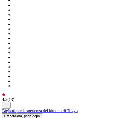
4,2
(
13
)
Biglietti per l'esperienza del kimono di Tokyo
Prenota ora, paga dopo