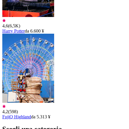
4,6
(
6,5K
)
Harry Potter
da 6.600 ¥
4,2
(
598
)
FujiQ Highland
da 5.313 ¥
Scegli una categoria