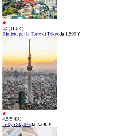
4,5
(
11,6K
)
Biglietti per la Torre di Tokyo
da 1.500 ¥
4,5
(
5,4K
)
Tokyo Skytree
da 2.200 ¥