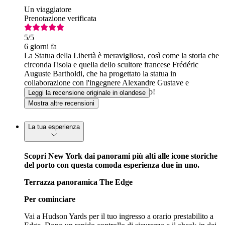
Un viaggiatore
Prenotazione verificata
5
/5
6 giorni fa
La Statua della Libertà è meravigliosa, così come la storia che
circonda l'isola e quella dello scultore francese Frédéric
Auguste Bartholdi, che ha progettato la statua in
collaborazione con l'ingegnere Alexandre Gustave e
l'architetto Richard Morris. Meraviglioso!
Leggi la recensione originale in olandese
Mostra altre recensioni
La tua esperienza
Scopri New York dai panorami più alti alle icone storiche
del porto con questa comoda esperienza due in uno.
Terrazza panoramica The Edge
Per cominciare
Vai a Hudson Yards per il tuo ingresso a orario prestabilito a