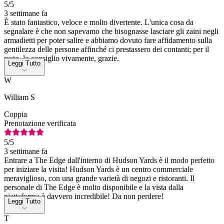
5
/5
3 settimane fa
È stato fantastico, veloce e molto divertente. L'unica cosa da
segnalare è che non sapevamo che bisognasse lasciare gli zaini negli
armadietti per poter salire e abbiamo dovuto fare affidamento sulla
gentilezza delle persone affinché ci prestassero dei contanti; per il
resto, lo consiglio vivamente, grazie.
Leggi Tutto
W
William S
Coppia
Prenotazione verificata
5
/5
3 settimane fa
Entrare a The Edge dall'interno di Hudson Yards è il modo perfetto
per iniziare la visita! Hudson Yards è un centro commerciale
meraviglioso, con una grande varietà di negozi e ristoranti. Il
personale di The Edge è molto disponibile e la vista dalla
piattaforma è davvero incredibile! Da non perdere!
Leggi Tutto
T