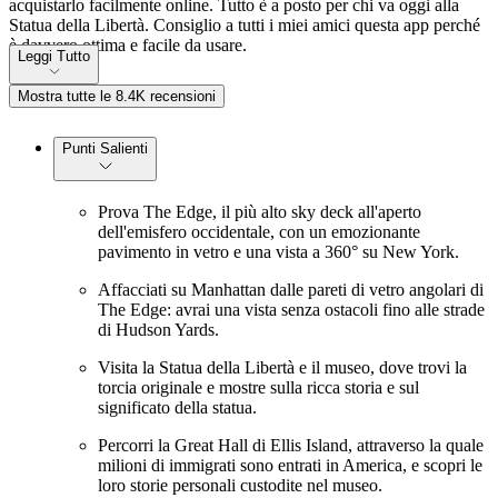
acquistarlo facilmente online. Tutto è a posto per chi va oggi alla
Statua della Libertà. Consiglio a tutti i miei amici questa app perché
è davvero ottima e facile da usare.
Leggi Tutto
Mostra tutte le 8.4K recensioni
Punti Salienti
Prova The Edge, il più alto sky deck all'aperto
dell'emisfero occidentale, con un emozionante
pavimento in vetro e una vista a 360° su New York.
Affacciati su Manhattan dalle pareti di vetro angolari di
The Edge: avrai una vista senza ostacoli fino alle strade
di Hudson Yards.
Visita la Statua della Libertà e il museo, dove trovi la
torcia originale e mostre sulla ricca storia e sul
significato della statua.
Percorri la Great Hall di Ellis Island, attraverso la quale
milioni di immigrati sono entrati in America, e scopri le
loro storie personali custodite nel museo.