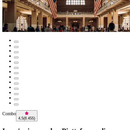
Combo
4,5
(
8.455
)