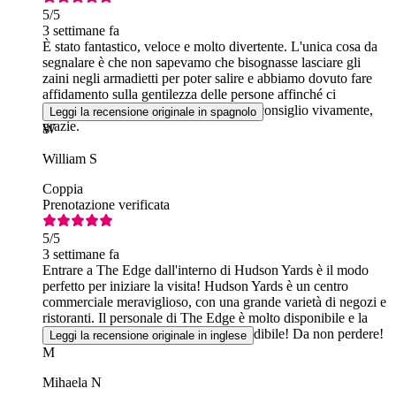
5
/5
3 settimane fa
È stato fantastico, veloce e molto divertente. L'unica cosa da
segnalare è che non sapevamo che bisognasse lasciare gli
zaini negli armadietti per poter salire e abbiamo dovuto fare
affidamento sulla gentilezza delle persone affinché ci
prestassero dei contanti; per il resto, lo consiglio vivamente,
Leggi la recensione originale in spagnolo
grazie.
W
William S
Coppia
Prenotazione verificata
5
/5
3 settimane fa
Entrare a The Edge dall'interno di Hudson Yards è il modo
perfetto per iniziare la visita! Hudson Yards è un centro
commerciale meraviglioso, con una grande varietà di negozi e
ristoranti. Il personale di The Edge è molto disponibile e la
vista dalla piattaforma è davvero incredibile! Da non perdere!
Leggi la recensione originale in inglese
M
Mihaela N