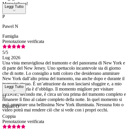
Meraviglioso!
Leggi Tutto
P
Pawel N
Famiglia
Prenotazione verificata
5
/5
Lug 2026
Una vista meravigliosa del tramonto e del panorama di New York e
di parte del New Jersey. Uno spettacolo incantevole sia di giorno
che di notte. Lo consiglio a tutti coloro che desiderano ammirare
New York dall’alto prima del tramonto, ma anche dopo e durante il
tramonto stesso. È un’attrazione da non lasciarsi sfuggire e, a mio
Leggi Tutto
avviso, visitarla è d’obbligo. Il momento migliore per visitare
l’EDGE, secondo me, è circa un’ora prima del tramonto completo e
D
rimanere lì fino al calare completo della notte. In quel momento si
può ammirare una bellissima New York illuminata. Nessuna foto o
Daniel O
video potrà mai rendere ciò che si vede con i propri occhi.
Coppia
Prenotazione verificata