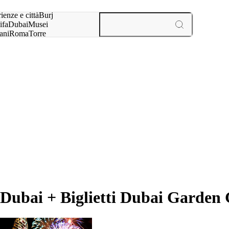
a:
ienze e città
Burj
ifa
Dubai
Musei
ani
Roma
Torre
l
Parigi
esperienze e città
i Dubai + Biglietti Dubai Garden