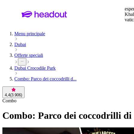
Cerc
esper
Khal
vatic
Eiffe
Menu principale
Dubai
Offerte speciali
Dubai Crocodile Park
Combo: Parco dei coccodrilli d...
4,4
(
3.906
)
Combo
Combo: Parco dei coccodrilli d