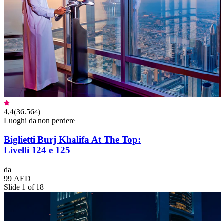
4,4
(
36.564
)
Luoghi da non perdere
Biglietti Burj Khalifa At The Top:
Livelli 124 e 125
da
99 AED
Slide 1 of 18