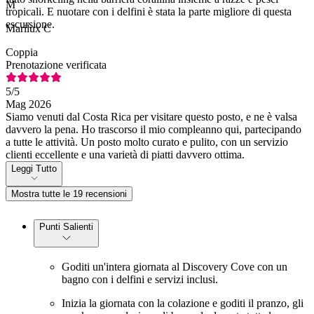
M
tropicali. E nuotare con i delfini è stata la parte migliore di questa
escursione.
Marilux C
Coppia
Prenotazione verificata
5
/5
Mag 2026
Siamo venuti dal Costa Rica per visitare questo posto, e ne è valsa
davvero la pena. Ho trascorso il mio compleanno qui, partecipando
a tutte le attività. Un posto molto curato e pulito, con un servizio
clienti eccellente e una varietà di piatti davvero ottima.
Leggi Tutto
Mostra tutte le 19 recensioni
Punti Salienti
Goditi un'intera giornata al Discovery Cove con un
bagno con i delfini e servizi inclusi.
Inizia la giornata con la colazione e goditi il pranzo, gli