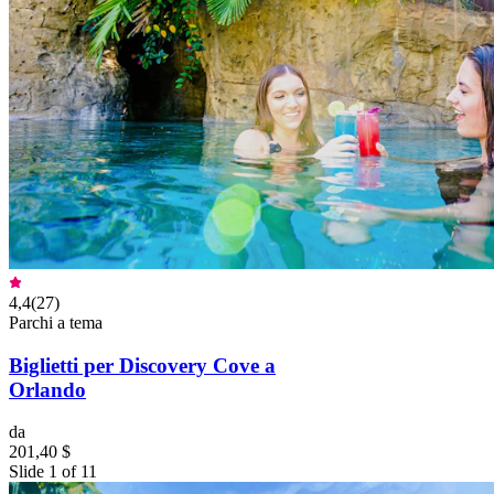
4,4
(
27
)
Parchi a tema
Biglietti per Discovery Cove a
Orlando
da
201,40 $
Slide 1 of 11