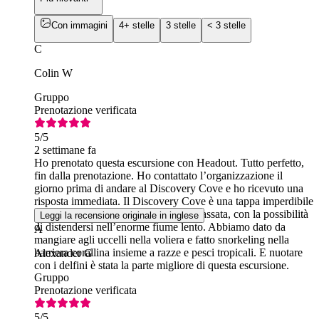
Con immagini
4+ stelle
3 stelle
< 3 stelle
C
Colin W
Gruppo
Prenotazione verificata
5
/5
2 settimane fa
Ho prenotato questa escursione con Headout. Tutto perfetto,
fin dalla prenotazione. Ho contattato l’organizzazione il
giorno prima di andare al Discovery Cove e ho ricevuto una
risposta immediata. Il Discovery Cove è una tappa imperdibile
se ci si trova a Orlando. Atmosfera rilassata, con la possibilità
Leggi la recensione originale in inglese
di distendersi nell’enorme fiume lento. Abbiamo dato da
A
mangiare agli uccelli nella voliera e fatto snorkeling nella
barriera corallina insieme a razze e pesci tropicali. E nuotare
Alexander G
con i delfini è stata la parte migliore di questa escursione.
Gruppo
Prenotazione verificata
5
/5