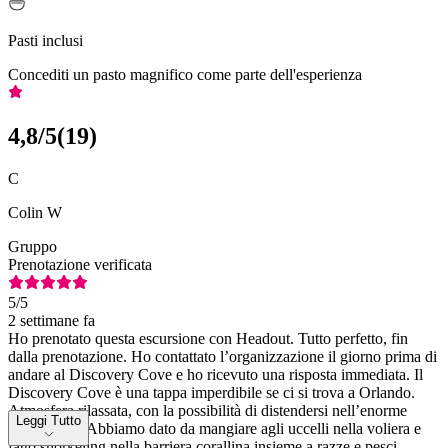
Pasti inclusi
Concediti un pasto magnifico come parte dell'esperienza
4,8
/5
(
19
)
C
Colin W
Gruppo
Prenotazione verificata
5
/5
2 settimane fa
Ho prenotato questa escursione con Headout. Tutto perfetto, fin
dalla prenotazione. Ho contattato l’organizzazione il giorno prima di
andare al Discovery Cove e ho ricevuto una risposta immediata. Il
Discovery Cove è una tappa imperdibile se ci si trova a Orlando.
Atmosfera rilassata, con la possibilità di distendersi nell’enorme
Leggi Tutto
fiume lento. Abbiamo dato da mangiare agli uccelli nella voliera e
fatto snorkeling nella barriera corallina insieme a razze e pesci