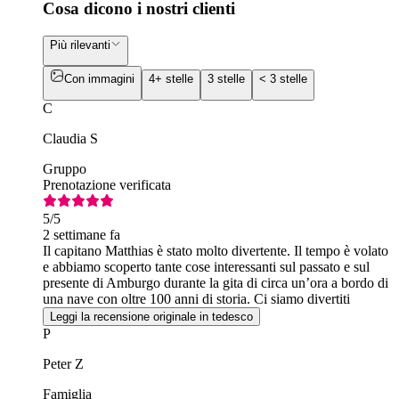
Cosa dicono i nostri clienti
Più rilevanti
Con immagini
4+ stelle
3 stelle
< 3 stelle
C
Claudia S
Gruppo
Prenotazione verificata
5
/5
2 settimane fa
Il capitano Matthias è stato molto divertente. Il tempo è volato
e abbiamo scoperto tante cose interessanti sul passato e sul
presente di Amburgo durante la gita di circa un’ora a bordo di
una nave con oltre 100 anni di storia. Ci siamo divertiti
tantissimo! GRAZIE MILLE!
Leggi la recensione originale in tedesco
P
Peter Z
Famiglia