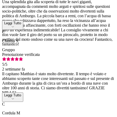
Una splendida gita alla scoperta di tutte le navi giganti,
accompagnata da commenti molto arguti e spiritosi sulle questioni
socio-politiche, oltre che da osservazioni molto divertenti sulla
politica di Amburgo. La piccola barca a remi, con l’acqua di bassa
marea che schizzava dappertutto, ha reso la vicinanza all’acqua
Leggi Tutto
un’esperienza affascinante, con forti oscillazioni che hanno reso il
giro un’esperienza indimenticabile! La consiglio vivamente a chi
C
non vuole fare il giro del porto su un piroscafo, protetto in modo
asettico dal moto ondoso come su una nave da crociera! Fantastico,
Claudia S
fantastico!
Gruppo
Prenotazione verificata
5
/5
2 settimane fa
Il capitano Matthias è stato molto divertente. Il tempo è volato e
abbiamo scoperto tante cose interessanti sul passato e sul presente di
Amburgo durante la gita di circa un’ora a bordo di una nave con
oltre 100 anni di storia. Ci siamo divertiti tantissimo! GRAZIE
MILLE!
Leggi Tutto
C
Cordula M