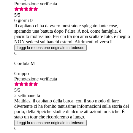
Prenotazione verificata
5
/5
6 giorni fa
Il capitano ci ha davvero mostrato e spiegato tante cose,
sparando una battuta dopo l’altra. A noi, come famiglia, è
piaciuto moltissimo. Per chi tra noi ama scattare foto, è meglio
NON sedersi sui banchi esterni. Altrimenti vi verrà il
torcicollo ;-)
Leggi la recensione originale in tedesco
C
Cordula M
Gruppo
Prenotazione verificata
5
/5
2 settimane fa
Matthias, il capitano della barca, con il suo modo di fare
divertente ci ha fornito tantissime informazioni sulla storia del
porto, della Speicherstadt e di alcune attrazioni turistiche. È
stato un tour che ricorderemo a lungo.
Leggi la recensione originale in tedesco
C