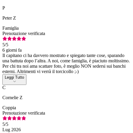
P
Peter Z
Famiglia
Prenotazione verificata
5
/5
6 giorni fa
Il capitano ci ha davvero mostrato e spiegato tante cose, sparando
una battuta dopo l’altra. A noi, come famiglia, è piaciuto moltissimo.
Per chi tra noi ama scattare foto, è meglio NON sedersi sui banchi
esterni. Altrimenti vi verrà il torcicollo ;-)
Leggi Tutto
C
Cornelie Z
Coppia
Prenotazione verificata
5
/5
Lug 2026