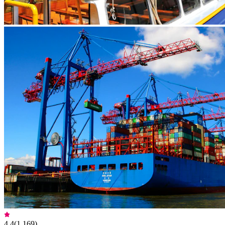
4,4
(
1.169
)