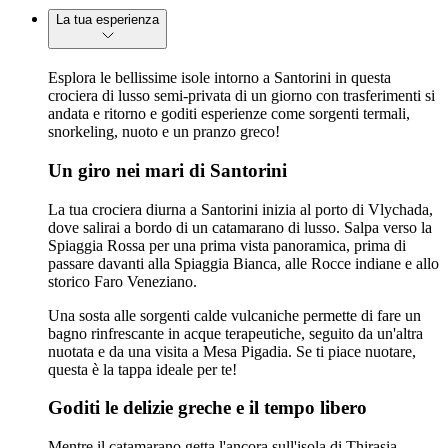
La tua esperienza
Esplora le bellissime isole intorno a Santorini in questa
crociera di lusso semi-privata di un giorno con trasferimenti si
andata e ritorno e goditi esperienze come sorgenti termali,
snorkeling, nuoto e un pranzo greco!
Un giro nei mari di Santorini
La tua crociera diurna a Santorini inizia al porto di Vlychada,
dove salirai a bordo di un catamarano di lusso. Salpa verso la
Spiaggia Rossa per una prima vista panoramica, prima di
passare davanti alla Spiaggia Bianca, alle Rocce indiane e allo
storico Faro Veneziano.
Una sosta alle sorgenti calde vulcaniche permette di fare un
bagno rinfrescante in acque terapeutiche, seguito da un'altra
nuotata e da una visita a Mesa Pigadia. Se ti piace nuotare,
questa è la tappa ideale per te!
Goditi le delizie greche e il tempo libero
Mentre il catamarano getta l'ancora sull'isola di Thirasia,