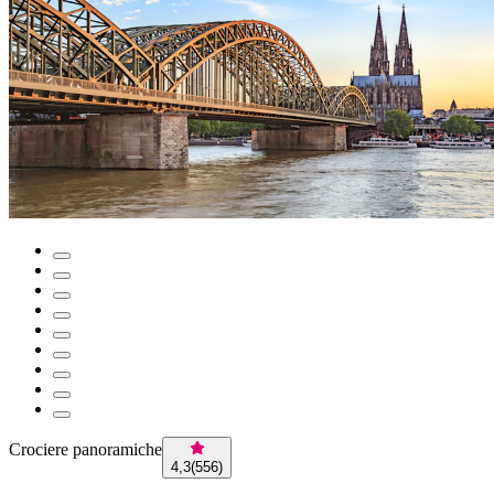
Crociere panoramiche
4,3
(
556
)