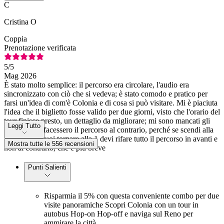
C
Cristina O
Coppia
Prenotazione verificata
5
/5
Mag 2026
È stato molto semplice: il percorso era circolare, l'audio era
sincronizzato con ciò che si vedeva; è stato comodo e pratico per
farsi un'idea di com'è Colonia e di cosa si può visitare. Mi è piaciuta
l'idea che il biglietto fosse valido per due giorni, visto che l'orario del
tour finisce presto, un dettaglio da migliorare; mi sono mancati gli
Leggi Tutto
autobus che facessero il percorso al contrario, perché se scendi alla
fermata 4 e vuoi tornare alla 1 devi rifare tutto il percorso in avanti e
Mostra tutte le 556 recensioni
non al contrario, che è più breve
Punti Salienti
Risparmia il 5% con questa conveniente combo per due
visite panoramiche Scopri Colonia con un tour in
autobus Hop-on Hop-off e naviga sul Reno per
ammirare la città.