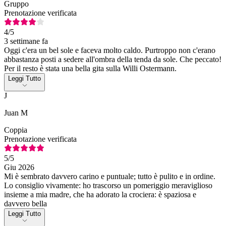
Gruppo
Prenotazione verificata
4
/5
3 settimane fa
Oggi c'era un bel sole e faceva molto caldo. Purtroppo non c'erano
abbastanza posti a sedere all'ombra della tenda da sole. Che peccato!
Per il resto è stata una bella gita sulla Willi Ostermann.
Leggi Tutto
J
Juan M
Coppia
Prenotazione verificata
5
/5
Giu 2026
Mi è sembrato davvero carino e puntuale; tutto è pulito e in ordine.
Lo consiglio vivamente: ho trascorso un pomeriggio meraviglioso
insieme a mia madre, che ha adorato la crociera: è spaziosa e
davvero bella
Leggi Tutto