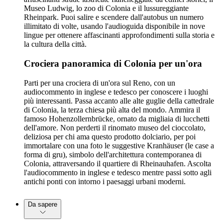
Museo Ludwig, lo zoo di Colonia e il lussureggiante
Rheinpark. Puoi salire e scendere dall'autobus un numero
illimitato di volte, usando l'audioguida disponibile in nove
lingue per ottenere affascinanti approfondimenti sulla storia e
la cultura della città.
Crociera panoramica di Colonia per un'ora
Parti per una crociera di un'ora sul Reno, con un
audiocommento in inglese e tedesco per conoscere i luoghi
più interessanti. Passa accanto alle alte guglie della cattedrale
di Colonia, la terza chiesa più alta del mondo. Ammira il
famoso Hohenzollernbrücke, ornato da migliaia di lucchetti
dell'amore. Non perderti il rinomato museo del cioccolato,
deliziosa per chi ama questo prodotto dolciario, per poi
immortalare con una foto le suggestive Kranhäuser (le case a
forma di gru), simbolo dell'architettura contemporanea di
Colonia, attraversando il quartiere di Rheinauhafen. Ascolta
l'audiocommento in inglese e tedesco mentre passi sotto agli
antichi ponti con intorno i paesaggi urbani moderni.
Da sapere