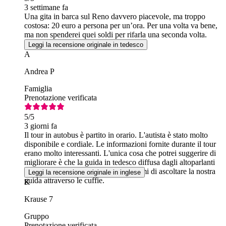
3 settimane fa
Una gita in barca sul Reno davvero piacevole, ma troppo
costosa: 20 euro a persona per un’ora. Per una volta va bene,
ma non spenderei quei soldi per rifarla una seconda volta.
Leggi la recensione originale in tedesco
A
Andrea P
Famiglia
Prenotazione verificata
5
/5
3 giorni fa
Il tour in autobus è partito in orario. L'autista è stato molto
disponibile e cordiale. Le informazioni fornite durante il tour
erano molto interessanti. L'unica cosa che potrei suggerire di
migliorare è che la guida in tedesco diffusa dagli altoparlanti
dell'autobus era così forte da impedirmi di ascoltare la nostra
Leggi la recensione originale in inglese
guida attraverso le cuffie.
K
Krause 7
Gruppo
Prenotazione verificata