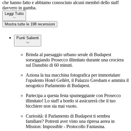
che hanno fatto e abbiamo conosciuto alcuni membri dello staff
davvero in gamba.
Leggi Tutto
Mostra tutte le 198 recensioni
Punti Salienti
Brinda al paesaggio urbano serale di Budapest
sorseggiando Prosecco illimitato durante una crociera
sul Danubio di 60 minuti.
Aziona la tua macchina fotografica per immortalare
l'opulento Hotel Gellért, il Palazzo Gresham e ammira il
neogotico Parlamento di Budapest.
Partecipa a questa festa spumeggiante con Prosecco
illimitato! Lo staff a bordo si assicurerà che il tuo
bicchiere non sia mai vuoto.
Curiosità: il Parlamento di Budapest ti sembra
familiare? Potresti aver visto una ripresa aerea in
Mission: Impossible - Protocollo Fantasma.