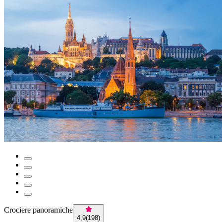
Crociere panoramiche
4,9
(
198
)