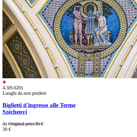
4,3
(
9.620
)
Luoghi da non perdere
Biglietti d'ingresso alle Terme
Széchenyi
da
Original price
36 €
30 €