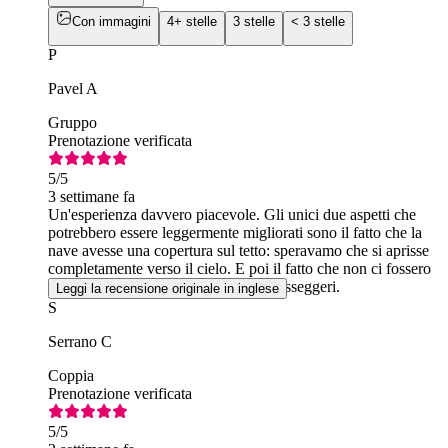
Con immagini
4+ stelle
3 stelle
< 3 stelle
P
Pavel A
Gruppo
Prenotazione verificata
5
/5
3 settimane fa
Un'esperienza davvero piacevole. Gli unici due aspetti che
potrebbero essere leggermente migliorati sono il fatto che la
nave avesse una copertura sul tetto: speravamo che si aprisse
completamente verso il cielo. E poi il fatto che non ci fossero
abbastanza posti a sedere per tutti i passeggeri.
Leggi la recensione originale in inglese
S
Serrano C
Coppia
Prenotazione verificata
5
/5