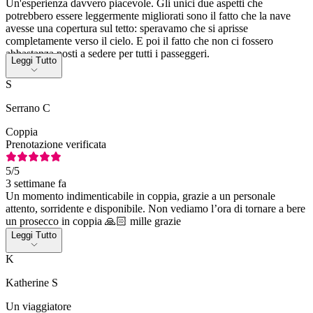
Un'esperienza davvero piacevole. Gli unici due aspetti che
potrebbero essere leggermente migliorati sono il fatto che la nave
avesse una copertura sul tetto: speravamo che si aprisse
completamente verso il cielo. E poi il fatto che non ci fossero
abbastanza posti a sedere per tutti i passeggeri.
Leggi Tutto
S
Serrano C
Coppia
Prenotazione verificata
5
/5
3 settimane fa
Un momento indimenticabile in coppia, grazie a un personale
attento, sorridente e disponibile. Non vediamo l’ora di tornare a bere
un prosecco in coppia 🙏🏻 mille grazie
Leggi Tutto
K
Katherine S
Un viaggiatore