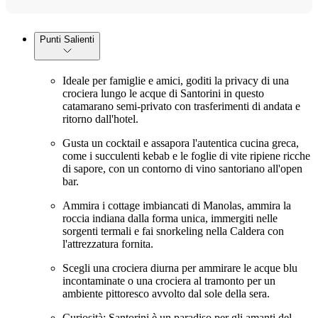
Punti Salienti
Ideale per famiglie e amici, goditi la privacy di una
crociera lungo le acque di Santorini in questo
catamarano semi-privato con trasferimenti di andata e
ritorno dall'hotel.
Gusta un cocktail e assapora l'autentica cucina greca,
come i succulenti kebab e le foglie di vite ripiene ricche
di sapore, con un contorno di vino santoriano all'open
bar.
Ammira i cottage imbiancati di Manolas, ammira la
roccia indiana dalla forma unica, immergiti nelle
sorgenti termali e fai snorkeling nella Caldera con
l'attrezzatura fornita.
Scegli una crociera diurna per ammirare le acque blu
incontaminate o una crociera al tramonto per un
ambiente pittoresco avvolto dal sole della sera.
Curiosità: Santorini è un paradiso per gli amanti del