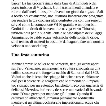
barca? La tua crociera inizia dalla baia di Ammoudi o dal
porto turistico di Vlychada. Con i trasferimenti di andata e
ritorno dall'hotel, il trasporto diventa un gioco da ragazzi. Sali
a bordo del catamarano, una lussuosa imbarcazione progettata
per rendere la tua crociera ultra confortevole con una serie di
servizi come la connessione Wi-Fi gratuita e un open bar.
Goditi il tuo drink di benvenuto e naviga verso Thirassia,
un'isola nota per la sua vita lenta e le case dipinte dei villaggi.
Ammirando le calde acque vulcaniche delle sorgenti calde,
sarai tentato di metterti in costume da bagno e fare una nuotata
veloce o uno snorkeling.
Una festa santorina
Mentre ammiri le bellezze di Santorini, tieni gli occhi aperti
sul Faro Veneziano, un'imponente struttura arroccata su una
collina scoscesa che funge da occhio di Santorini dal 1892.
Vedrai anche le iconiche spiagge bianche e rosse, chiamate
così per il colore delle scogliere che le circondano. Prepara il
tuo stomaco per un autentico banchetto greco con una serie di
deliziosi Mezedes, barbecue, dessert e una varietà di bevande
come l'Ouzo greco per mandare giù il tutto. Quando il
catamarano attraccherà, rimarrai pienamente soddisfatto
mentre dai un'ultima occhiata alle impressionanti acque che