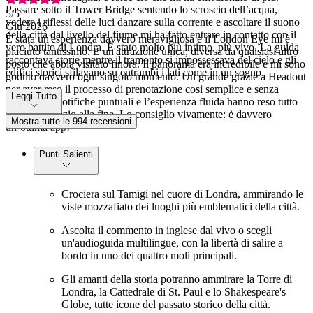
Passare sotto il Tower Bridge sentendo lo scroscio dell’acqua,
5
/5
vedere i riflessi delle luci danzare sulla corrente e ascoltare il suono
Giu 2026
della città dal livello del fiume mi ha fatto entrare in contatto con il
È stata un'esperienza davvero meravigliosa e il London Eye mi è
vero battito di Londra. È stato molto più intimo, più vivo. La guida
piaciuto tantissimo. È un'attrazione unica, diversa da qualsiasi altro
raccontava storie mentre il tramonto si impossessava del cielo e gli
posto che abbia visitato finora. Il panorama era incredibile e mi sono
edifici storici sfilavano su entrambi i lati come in un sogno.
goduto davvero ogni singolo momento. Un grande grazie a Headout
per aver reso il processo di prenotazione così semplice e senza
Leggi Tutto
intoppi. Le notifiche puntuali e l’esperienza fluida hanno reso tutto
facile dall’inizio alla fine. Lo consiglio vivamente: è davvero
Mostra tutte le 994 recensioni
un’ottima app!
Punti Salienti
Crociera sul Tamigi nel cuore di Londra, ammirando le
viste mozzafiato dei luoghi più emblematici della città.
Ascolta il commento in inglese dal vivo o scegli
un'audioguida multilingue, con la libertà di salire a
bordo in uno dei quattro moli principali.
Gli amanti della storia potranno ammirare la Torre di
Londra, la Cattedrale di St. Paul e lo Shakespeare's
Globe, tutte icone del passato storico della città.