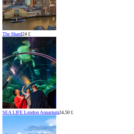
The Shard
24 £
SEA LIFE London Aquarium
24,50 £