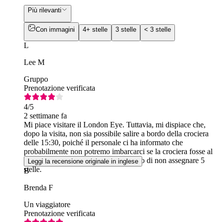
Più rilevanti
Con immagini
4+ stelle
3 stelle
< 3 stelle
L
Lee M
Gruppo
Prenotazione verificata
4
/5
2 settimane fa
Mi piace visitare il London Eye. Tuttavia, mi dispiace che,
dopo la visita, non sia possibile salire a bordo della crociera
delle 15:30, poiché il personale ci ha informato che
probabilmente non potremo imbarcarci se la crociera fosse al
completo. Per questo motivo ho deciso di non assegnare 5
Leggi la recensione originale in inglese
stelle.
B
Brenda F
Un viaggiatore
Prenotazione verificata