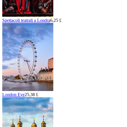
Spettacoli teatrali a Londra
6,25 £
London Eye
25,38 £