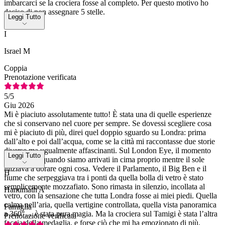
imbarcarci se la crociera fosse al completo. Per questo motivo ho
deciso di non assegnare 5 stelle.
Leggi Tutto
I
Israel M
Coppia
Prenotazione verificata
5
/5
Giu 2026
Mi è piaciuto assolutamente tutto! È stata una di quelle esperienze
che si conservano nel cuore per sempre. Se dovessi scegliere cosa
mi è piaciuto di più, direi quel doppio sguardo su Londra: prima
dall’alto e poi dall’acqua, come se la città mi raccontasse due storie
diverse ma ugualmente affascinanti. Sul London Eye, il momento
Leggi Tutto
clou è stato quando siamo arrivati in cima proprio mentre il sole
iniziava a dorare ogni cosa. Vedere il Parlamento, il Big Ben e il
H
fiume che serpeggiava tra i ponti da quella bolla di vetro è stato
semplicemente mozzafiato. Sono rimasta in silenzio, incollata al
Hanumath A
vetro, con la sensazione che tutta Londra fosse ai miei piedi. Quella
calma nell’aria, quella vertigine controllata, quella vista panoramica
Famiglia
a 360°… è stata pura magia. Ma la crociera sul Tamigi è stata l’altra
Prenotazione verificata
faccia della medaglia, e forse ciò che mi ha emozionato di più.