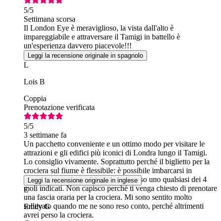
5
/5
Settimana scorsa
Il London Eye è meraviglioso, la vista dall'alto è
impareggiabile e attraversare il Tamigi in battello è
un'esperienza davvero piacevole!!!
Leggi la recensione originale in spagnolo
L
Lois B
Coppia
Prenotazione verificata
5
/5
3 settimane fa
Un pacchetto conveniente e un ottimo modo per visitare le
attrazioni e gli edifici più iconici di Londra lungo il Tamigi.
Lo consiglio vivamente. Soprattutto perché il biglietto per la
crociera sul fiume è flessibile: è possibile imbarcarsi in
qualsiasi momento della giornata presso uno qualsiasi dei 4
Leggi la recensione originale in inglese
moli indicati. Non capisco perché ti venga chiesto di prenotare
E
una fascia oraria per la crociera. Mi sono sentito molto
sollevato quando me ne sono reso conto, perché altrimenti
Emily G
avrei perso la crociera.