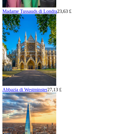
Madame Tussauds di Londra
23,63 £
Abbazia di Westminster
27,13 £