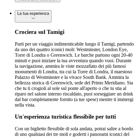
La tua esperienza
Crociera sul Tamigi
Parti per un viaggio indimenticabile lungo il Tamigi, partendo
da uno dei quattro iconici moli: Westminster, London Eye,
Torre di Londra o Greenwich. Le barche partono ogni 20-40
minuti e puoi iniziare la tua avventura quando vuoi. Durante
la navigazione, ammira le viste mozzafiato dei più famosi
monumenti di Londra, tra cui la Torre di Londra, il maestoso
Palazzo di Westminster e la vivace South Bank. Ammira la
bellezza storica di Greenwich, sede del Primo Meridiano. Sia
che tu ti crogioli al sole sul ponte all'aperto o che tu stia al
riparo nel salone interno riscaldato, puoi sorseggiare un drink
dal bar completamente fornito (a tue spese) mentre ti immergi
nella vista.
Un'esperienza turistica flessibile per tutti
Con un biglietto flessibile di sola andata, potrai salire a bordo
di uno qualsiasi dei tre moli e goderti i panorami iconici del