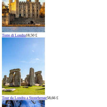
Torre di Londra
18,50 £
Tour da Londra a Stonehenge
58,66 £