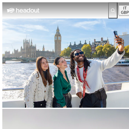
IT
GBP