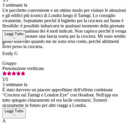
3 settimane fa
Un pacchetto conveniente e un ottimo modo per visitare le attrazioni
e gli edifici più iconici di Londra lungo il Tamigi. Lo consiglio
vivamente. Soprattutto perché il biglietto per la crociera sul fiume è
flessibile: è possibile imbarcarsi in qualsiasi momento della giornata
presso uno qualsiasi dei 4 moli indicati. Non capisco perché ti venga
Leggi Tutto
chiesto di prenotare una fascia oraria per la crociera. Mi sono sentito
molto sollevato quando me ne sono reso conto, perché altrimenti
E
avrei perso la crociera.
Emily G
Gruppo
Prenotazione verificata
5
/5
3 settimane fa
È stato davvero un piacere approfittare dell'offerta combinata
"Crociera sul Tamigi e London Eye" con Headout. Nell'app era
tutto spiegato chiaramente ed era facile orientarsi. Tornerò
sicuramente in futuro per altri viaggi a Londra.
Leggi Tutto
A