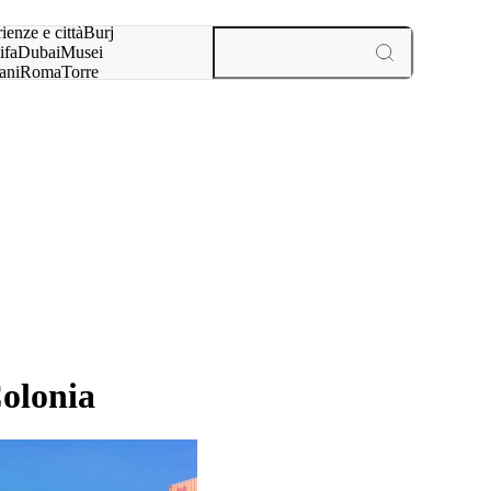
a:
ienze e città
Burj
ifa
Dubai
Musei
ani
Roma
Torre
l
Parigi
esperienze e città
Colonia