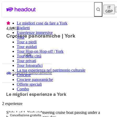
IT
GBP
Le migliori cose da fare a York
Biglietti
4,8
(
91
)
Esperienze immersive
Crociere panoramiche | York
Tour
Tour a piedi
Tour guidati
Tour Hop-on Hop-off | York
Tutti
Tour della città
Tour privati
Tour fotografici
La tua esperienza nel patrimonio culturale
Crociere panoramiche
Crociere
Crociere panoramiche
Offerte speciali
Combo
Le migliori esperienze a York
2 esperienze
Slide 1 of 1, York sightseeing cruise boat passing under a
Cancellazione gratuita