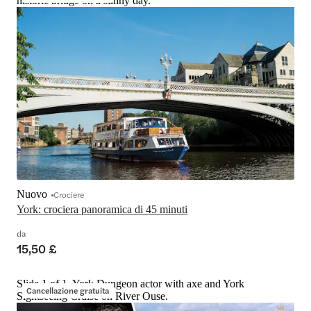
historic bridge on a sunny day.
Nuovo
Crociere
York: crociera panoramica di 45 minuti
da
15,50 £
Slide 1 of 1, York Dungeon actor with axe and York
Cancellazione gratuita
Sightseeing Cruise on River Ouse.