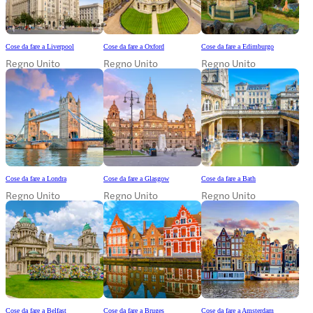
Cose da fare a Liverpool
Cose da fare a Oxford
Cose da fare a Edimburgo
Regno Unito
Regno Unito
Regno Unito
Cose da fare a Londra
Cose da fare a Glasgow
Cose da fare a Bath
Regno Unito
Regno Unito
Regno Unito
Cose da fare a Belfast
Cose da fare a Bruges
Cose da fare a Amsterdam