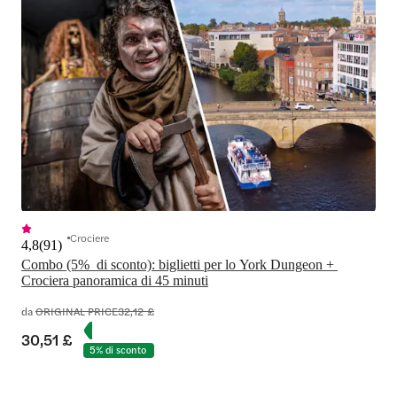
Crociere
4,8
(
91
)
Combo (5%  di sconto): biglietti per lo York Dungeon + 
Crociera panoramica di 45 minuti
da
ORIGINAL PRICE
32,12 £
30,51 £
5% di sconto