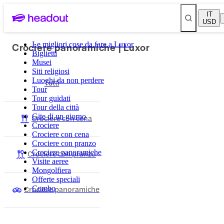
IT
USD
Crociere panoramiche | Luxor
Le migliori cose da fare a Luxor
Biglietti
Musei
Siti religiosi
Luoghi da non perdere
Tutti
Tour
Tour guidati
Tour della città
Gite di un giorno
Crociere con cena
Crociere
Crociere con cena
Crociere con pranzo
Crociere con pranzo
Crociere panoramiche
Visite aeree
Mongolfiera
Offerte speciali
Crociere panoramiche
Combo