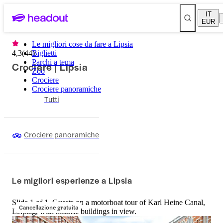
IT
EUR
Le migliori cose da fare a Lipsia
4,3
(
44
Biglietti
)
Parchi a tema
Crociere | Lipsia
Zoo
Crociere
Crociere panoramiche
Tutti
Crociere panoramiche
Le migliori esperienze a Lipsia
Slide 1 of 1, Guests on a motorboat tour of Karl Heine Canal,
Cancellazione gratuita
Leipzig, with historic buildings in view.