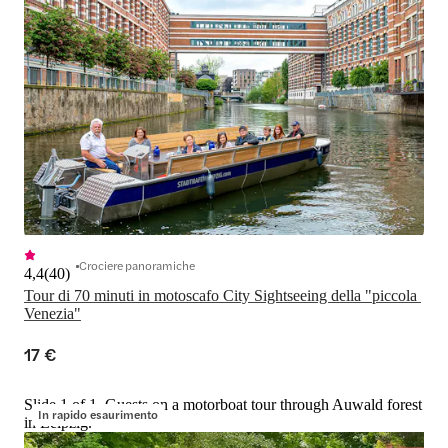
Crociere panoramiche
4,4
(
40
)
Tour di 70 minuti in motoscafo City Sightseeing della "piccola 
Venezia"
17 €
Slide 1 of 1, Guests on a motorboat tour through Auwald forest
In rapido esaurimento
in Leipzig.