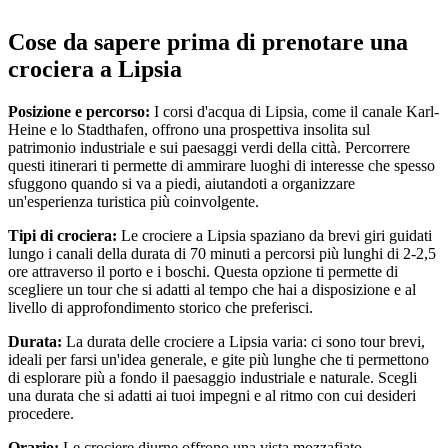
Cose da sapere prima di prenotare una
crociera a Lipsia
Posizione e percorso:
I corsi d'acqua di Lipsia, come il canale Karl-
Heine e lo Stadthafen, offrono una prospettiva insolita sul
patrimonio industriale e sui paesaggi verdi della città. Percorrere
questi itinerari ti permette di ammirare luoghi di interesse che spesso
sfuggono quando si va a piedi, aiutandoti a organizzare
un'esperienza turistica più coinvolgente.
Tipi di crociera:
Le crociere a Lipsia spaziano da brevi giri guidati
lungo i canali della durata di 70 minuti a percorsi più lunghi di 2-2,5
ore attraverso il porto e i boschi. Questa opzione ti permette di
scegliere un tour che si adatti al tempo che hai a disposizione e al
livello di approfondimento storico che preferisci.
Durata:
La durata delle crociere a Lipsia varia: ci sono tour brevi,
ideali per farsi un'idea generale, e gite più lunghe che ti permettono
di esplorare più a fondo il paesaggio industriale e naturale. Scegli
una durata che si adatti ai tuoi impegni e al ritmo con cui desideri
procedere.
Orario:
Le crociere diurne offrono una vista mozzafiato