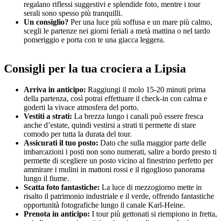
regalano riflessi suggestivi e splendide foto, mentre i tour
serali sono spesso più tranquilli.
Un consiglio?
Per una luce più soffusa e un mare più calmo,
scegli le partenze nei giorni feriali a metà mattina o nel tardo
pomeriggio e porta con te una giacca leggera.
Consigli per la tua crociera a Lipsia
Arriva in anticipo:
Raggiungi il molo 15-20 minuti prima
della partenza, così potrai effettuare il check-in con calma e
goderti la vivace atmosfera del porto.
Vestiti a strati:
La brezza lungo i canali può essere fresca
anche d’estate, quindi vestirsi a strati ti permette di stare
comodo per tutta la durata del tour.
Assicurati il tuo posto:
Dato che sulla maggior parte delle
imbarcazioni i posti non sono numerati, salire a bordo presto ti
permette di scegliere un posto vicino al finestrino perfetto per
ammirare i mulini in mattoni rossi e il rigoglioso panorama
lungo il fiume.
Scatta foto fantastiche:
La luce di mezzogiorno mette in
risalto il patrimonio industriale e il verde, offrendo fantastiche
opportunità fotografiche lungo il canale Karl-Heine.
Prenota in anticipo:
I tour più gettonati si riempiono in fretta,