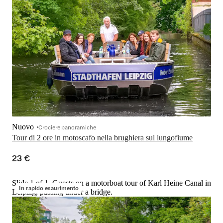
Nuovo
Crociere panoramiche
Tour di 2 ore in motoscafo nella brughiera sul lungofiume
23 €
Slide 1 of 1, Guests on a motorboat tour of Karl Heine Canal in
In rapido esaurimento
Leipzig, passing under a bridge.