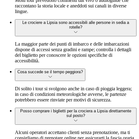
Molti tour prevedono commenti dal vivo o audioguide che
raccontano la storia locale e aneddoti sui canali in diverse
lingue.
Le crociere a Lipsia sono accessibili alle persone in sedia a
rotelle?
La maggior parte dei punti di imbarco e delle imbarcazioni
dispone di accessi senza gradini e rampe; controlla i dettagli
del biglietto per conoscere le opzioni specifiche di
accessibilità.
Cosa succede se il tempo peggiora?
Di solito i tour si svolgono anche in caso di pioggia leggera;
in caso di condizioni meteorologiche avverse, le partenze
potrebbero essere rinviate per motivi di sicurezza.
Posso comprare i biglietti per la crociera a Lipsia direttamente
sul posto?
Alcuni operatori accettano clienti senza prenotazione, ma ti
consigliamo di prenotare online per assicurarti la fascia oraria