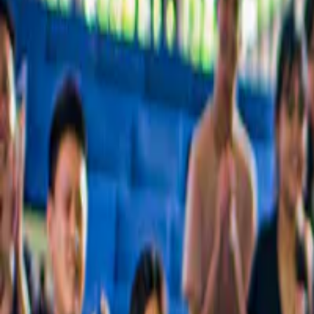
Una collezione accuratamente selezionata dei migliori tour della città,
Scelto da oltre 54 milioni di persone in tutto il mondo
Scopri perché milioni di clienti scelgono noi
Milioni di clienti scelgono di affidarsi a noi