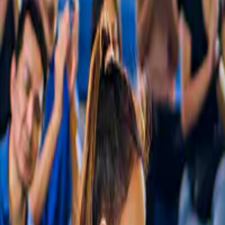
Esperienze curate nel minimo dettaglio
Ti proponiamo solo le esperienze che valgono davvero la pena, non ce
Prenota quando vuoi
O in anticipo o la sera prima. C'è sempre un posto libero per te.