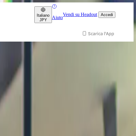
Vendi su Headout
Accedi
Italiano
Aiuto
JPY
Scarica l'App