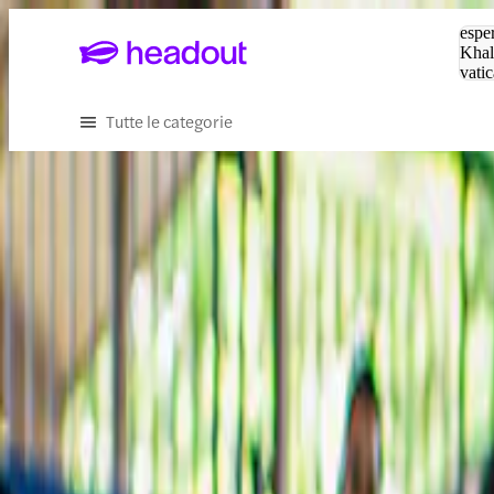
Cerc
esper
Khal
vatic
Eiffe
Tutte le categorie
Scopri il meglio di Suzuka