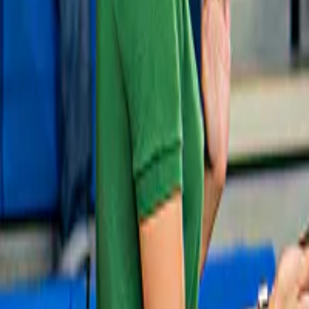
Cose da fare a Nagoya
Giappone
Cose da fare a Aichi
Giappone