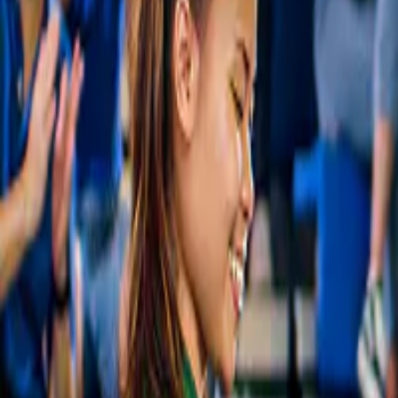
I migliori prezzi, sempre
Cerchiamo noi il prezzo migliore, così non devi farlo tu.
La nostra garanzia
Ogni esperienza viene controllata per garantirne la qualità. Se qualcos
Città vicine da esplorare