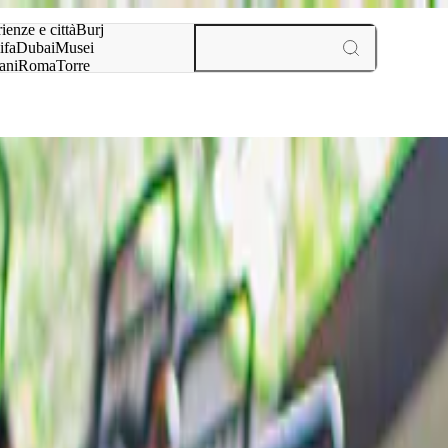
a:
ienze e città
Burj
ifa
Dubai
Musei
ani
Roma
Torre
l
Parigi
esperienze e città