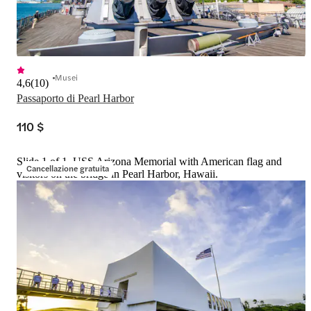
Musei
4,6
(
10
)
Passaporto di Pearl Harbor
110 $
Slide 1 of 1, USS Arizona Memorial with American flag and
Cancellazione gratuita
visitors on the bridge in Pearl Harbor, Hawaii.