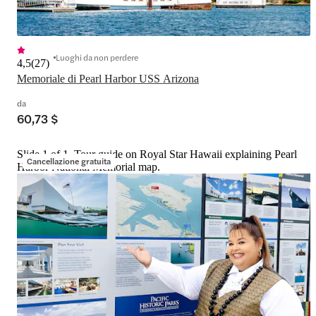
Luoghi da non perdere
4,5
(
27
)
Memoriale di Pearl Harbor USS Arizona
da
60,73 $
Slide 1 of 1, Tour guide on Royal Star Hawaii explaining Pearl
Cancellazione gratuita
Harbor National Memorial map.