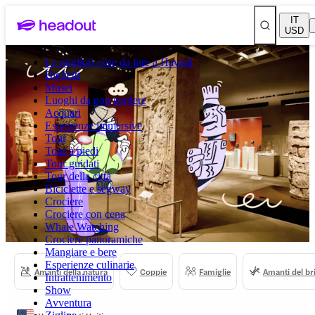
IT
USD
Le migliori cose da fare a Hawaii
Biglietti
Musei
Luoghi da non perdere
Acquari
Esperienze immersive
Tour
Tour a piedi
Tour guidati
Tour della città
Biciclette e segway
Crociere
Crociere con cena
Whale Watching
Crociere panoramiche
Mangiare e bere
Esperienze culinarie
Amanti della natura
Coppie
Famiglie
Amanti del br
Intrattenimento
Show
Avventura