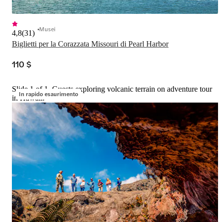
Musei
4,8
(
31
)
Biglietti per la Corazzata Missouri di Pearl Harbor
110 $
Slide 1 of 1, Guests exploring volcanic terrain on adventure tour
In rapido esaurimento
in Hawaii.