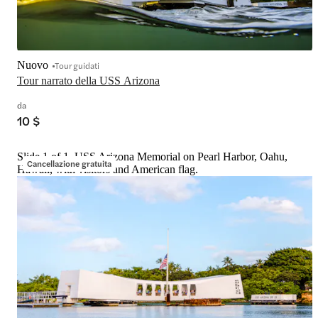
Nuovo
Tour guidati
Tour narrato della USS Arizona
da
10 $
Slide 1 of 1, USS Arizona Memorial on Pearl Harbor, Oahu,
Cancellazione gratuita
Hawaii, with visitors and American flag.