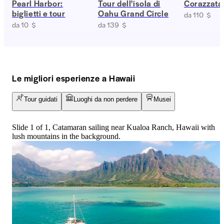
Pearl Harbor:
Tour dell'isola di
Corazzata
biglietti e tour
Oahu Grand Circle
da 110 $
da 10 $
da 139 $
Le migliori esperienze a Hawaii
Tour guidati
Luoghi da non perdere
Musei
Slide 1 of 1, Catamaran sailing near Kualoa Ranch, Hawaii with
lush mountains in the background.