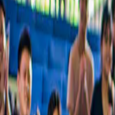
Una collezione accuratamente selezionata dei migliori tour della città,
Scelto da oltre 54 milioni di persone in tutto il mondo
Scopri perché milioni di clienti scelgono noi
Le migliori esperienze a Almeria