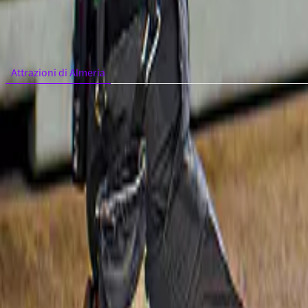
Scegli una categoria
Attrazioni di Almeria
Visualizza tutte
Parchi a tema | Almeria
Città vicine da esplorare
Visualizza tutto