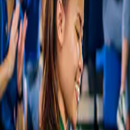
Esperienze curate nel minimo dettaglio
Ti proponiamo solo le esperienze che valgono davvero la pena, non ce
Prenota quando vuoi
O in anticipo o la sera prima. C'è sempre un posto libero per te.