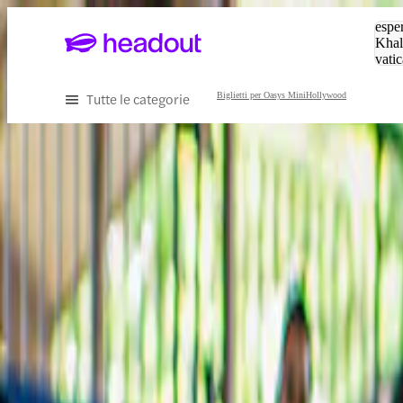
Cerc
esper
Khal
vatic
Eiffe
Tutte le categorie
Biglietti per Oasys MiniHollywood
Scopri il meglio di Almeria