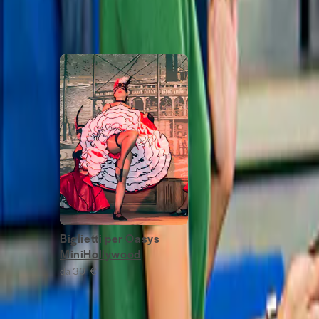
Le migliori cose da fare a Almeria
Slide 1 of 1
Biglietti per Oasys
MiniHollywood
da 30 €