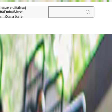
a:
ienze e città
Burj
ifa
Dubai
Musei
ani
Roma
Torre
l
Parigi
esperienze e città