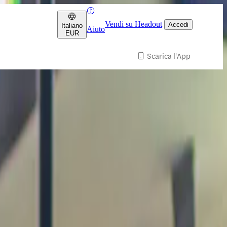
Vendi su Headout
Accedi
Italiano
Aiuto
EUR
Scarica l'App