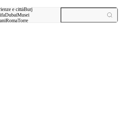
a:
ienze e città
Burj
ifa
Dubai
Musei
ani
Roma
Torre
l
Parigi
esperienze e città