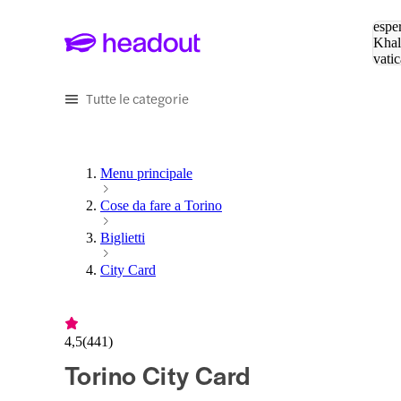
Cerc
esper
Khal
vatic
Eiffe
Tutte le categorie
Menu principale
Cose da fare a Torino
Biglietti
City Card
4,5
(
441
)
Torino City Card