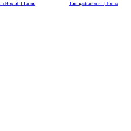
n Hop-off | Torino
Tour gastronomici | Torino