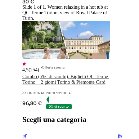
30 €
Slide 1 of 1, Women relaxing in a hot tub at
QC Terme Torino; view of Royal Palace of
Turin.
Offerte speciali
4,5
(
254
)
Combo (5%  di sconto): Biglietti QC Terme 
Torino + 2 giorni Torino & Piemonte Card
da
ORIGINAL PRICE
101,90 €
96,80 €
5% di sconto
Scegli una categoria