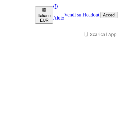
Vendi su Headout
Accedi
Italiano
Aiuto
EUR
Scarica l'App