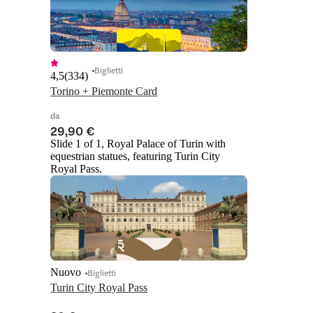
Biglietti
4,5
(
334
)
Torino + Piemonte Card
da
29,90 €
Slide 1 of 1, Royal Palace of Turin with
equestrian statues, featuring Turin City
Royal Pass.
Nuovo
Biglietti
Turin City Royal Pass