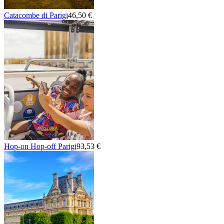
Catacombe di Parigi
46,50 €
Hop-on Hop-off Parigi
93,53 €