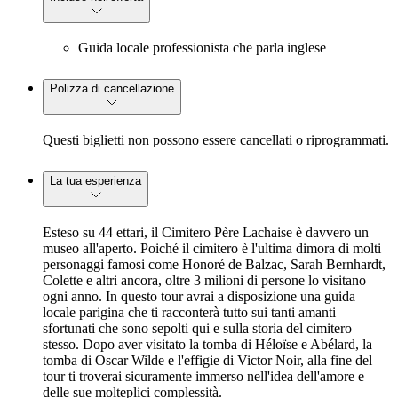
Guida locale professionista che parla inglese
Polizza di cancellazione
Questi biglietti non possono essere cancellati o riprogrammati.
La tua esperienza
Esteso su 44 ettari, il Cimitero Père Lachaise è davvero un
museo all'aperto. Poiché il cimitero è l'ultima dimora di molti
personaggi famosi come Honoré de Balzac, Sarah Bernhardt,
Colette e altri ancora, oltre 3 milioni di persone lo visitano
ogni anno. In questo tour avrai a disposizione una guida
locale parigina che ti racconterà tutto sui tanti amanti
sfortunati che sono sepolti qui e sulla storia del cimitero
stesso. Dopo aver visitato la tomba di Héloïse e Abélard, la
tomba di Oscar Wilde e l'effigie di Victor Noir, alla fine del
tour ti troverai sicuramente immerso nell'idea dell'amore e
delle sue molteplici complessità.