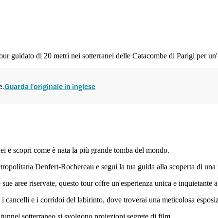
o tour guidato di 20 metri nei sotterranei delle Catacombe di Parigi per un
e.
Guarda l'originale in inglese
ranei e scopri come è nata la più grande tomba del mondo.
etropolitana Denfert-Rochereau e segui la tua guida alla scoperta di una re
le sue aree riservate, questo tour offre un'esperienza unica e inquietante
 cancelli e i corridoi del labirinto, dove troverai una meticolosa esposi
e tunnel sotterraneo si svolgono proiezioni segrete di film.