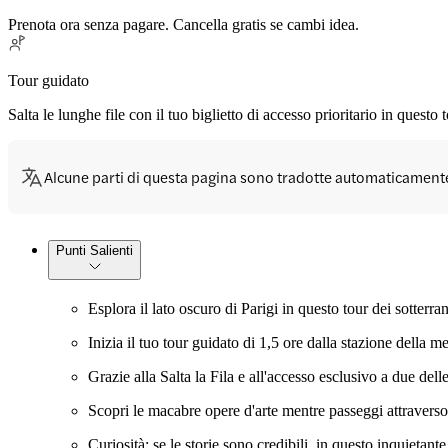
Prenota ora senza pagare. Cancella gratis se cambi idea.
Tour guidato
Salta le lunghe file con il tuo biglietto di accesso prioritario in quest
Alcune parti di questa pagina sono tradotte automaticament
Punti Salienti
Esplora il lato oscuro di Parigi in questo tour dei sotter
Inizia il tuo tour guidato di 1,5 ore dalla stazione della m
Grazie alla Salta la Fila e all'accesso esclusivo a due del
Scopri le macabre opere d'arte mentre passeggi attraverso i
Curiosità: se le storie sono credibili, in questo inquietant