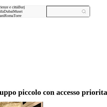
a:
ienze e città
Burj
ifa
Dubai
Musei
ani
Roma
Torre
l
Parigi
esperienze e città
uppo piccolo con accesso priorita