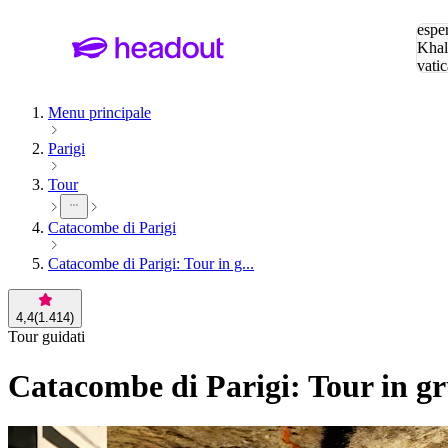
Cerc
esper
Khal
vatic
Eiffe
Menu principale
Parigi
Tour
Catacombe di Parigi
Catacombe di Parigi: Tour in g...
4,4
(
1.414
)
Tour guidati
Catacombe di Parigi: Tour in gr