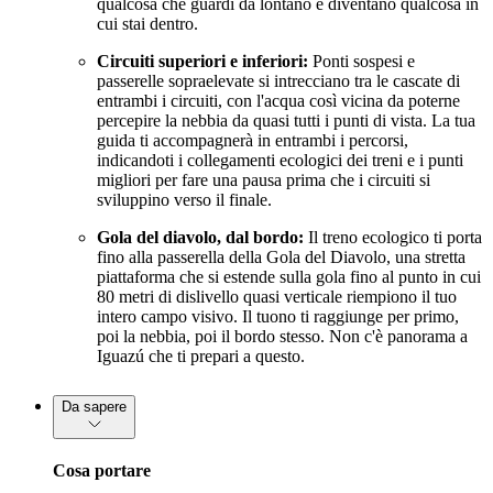
qualcosa che guardi da lontano e diventano qualcosa in
cui stai dentro.
Circuiti superiori e inferiori:
Ponti sospesi e
passerelle sopraelevate si intrecciano tra le cascate di
entrambi i circuiti, con l'acqua così vicina da poterne
percepire la nebbia da quasi tutti i punti di vista. La tua
guida ti accompagnerà in entrambi i percorsi,
indicandoti i collegamenti ecologici dei treni e i punti
migliori per fare una pausa prima che i circuiti si
sviluppino verso il finale.
Gola del diavolo, dal bordo:
Il treno ecologico ti porta
fino alla passerella della Gola del Diavolo, una stretta
piattaforma che si estende sulla gola fino al punto in cui
80 metri di dislivello quasi verticale riempiono il tuo
intero campo visivo. Il tuono ti raggiunge per primo,
poi la nebbia, poi il bordo stesso. Non c'è panorama a
Iguazú che ti prepari a questo.
Da sapere
Cosa portare