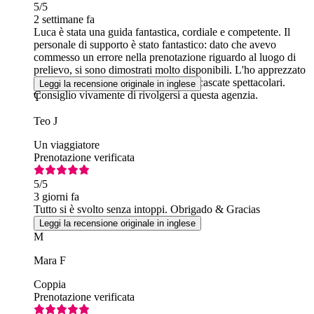
5
/5
2 settimane fa
Luca è stata una guida fantastica, cordiale e competente. Il
personale di supporto è stato fantastico: dato che avevo
commesso un errore nella prenotazione riguardo al luogo di
prelievo, si sono dimostrati molto disponibili. L'ho apprezzato
molto. Il viaggio è stato fantastico, le cascate spettacolari.
Leggi la recensione originale in inglese
Consiglio vivamente di rivolgersi a questa agenzia.
T
Teo J
Un viaggiatore
Prenotazione verificata
5
/5
3 giorni fa
Tutto si è svolto senza intoppi. Obrigado & Gracias
Leggi la recensione originale in inglese
M
Mara F
Coppia
Prenotazione verificata