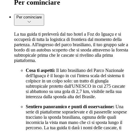
Per cominciare
Per cominciare
La tua guida ti preleverà dal tuo hotel a Foz do Iguaçu e si
occuperà di tutta la logistica di frontiera dal momento della
partenza. All'ingresso del parco brasiliano, il tuo gruppo sale a
bordo di un autobus scoperto che si snoda attraverso la foresta
subtropicale prima che le cascate si rivelino alla prima
piattaforma.
Cosa ti aspetti:
Il lato brasiliano del Parco Nazionale
dell'Iguaçu è il luogo in cui l'intera scala del sistema ti
colpisce in un colpo solo: un tratto di giungla
subtropicale protetto dall'UNESCO in cui 275 cascate
si abbattono su una gola di 2,7 km, visibile nella sua
interezza dalla sponda alta del Brasile.
Sentiero panoramico e punti di osservazione:
Una
serie di piattaforme sopraelevate e di passerelle sospese
tracciano la sponda brasiliana, ognuna delle quali
incornicia la vista man mano che ci si sposta lungo il
percorso. La tua guida ti darà i nomi delle cascate, ti