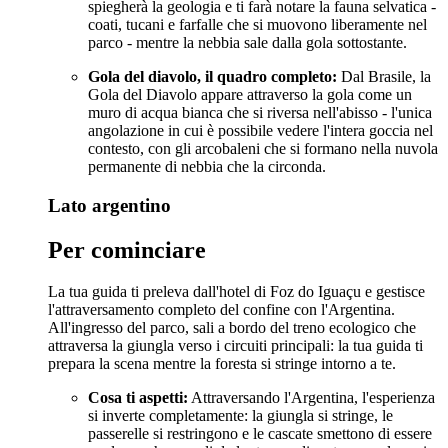
spiegherà la geologia e ti farà notare la fauna selvatica -
coati, tucani e farfalle che si muovono liberamente nel
parco - mentre la nebbia sale dalla gola sottostante.
Gola del diavolo, il quadro completo:
Dal Brasile, la
Gola del Diavolo appare attraverso la gola come un
muro di acqua bianca che si riversa nell'abisso - l'unica
angolazione in cui è possibile vedere l'intera goccia nel
contesto, con gli arcobaleni che si formano nella nuvola
permanente di nebbia che la circonda.
Lato argentino
Per cominciare
La tua guida ti preleva dall'hotel di Foz do Iguaçu e gestisce
l'attraversamento completo del confine con l'Argentina.
All'ingresso del parco, sali a bordo del treno ecologico che
attraversa la giungla verso i circuiti principali: la tua guida ti
prepara la scena mentre la foresta si stringe intorno a te.
Cosa ti aspetti:
Attraversando l'Argentina, l'esperienza
si inverte completamente: la giungla si stringe, le
passerelle si restringono e le cascate smettono di essere