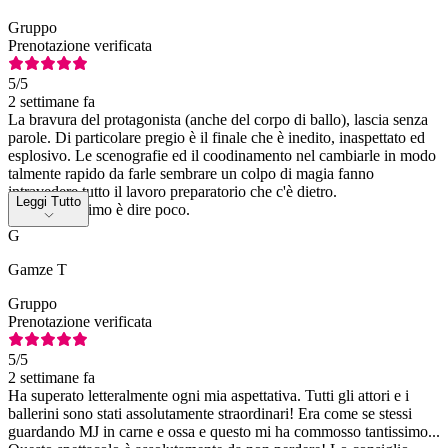
Gruppo
Prenotazione verificata
5
/5
2 settimane fa
La bravura del protagonista (anche del corpo di ballo), lascia senza
parole. Di particolare pregio è il finale che è inedito, inaspettato ed
esplosivo. Le scenografie ed il coodinamento nel cambiarle in modo
talmente rapido da farle sembrare un colpo di magia fanno
intravedere tutto il lavoro preparatorio che c'è dietro.
Leggi Tutto
Consigliatissimo è dire poco.
G
Gamze T
Gruppo
Prenotazione verificata
5
/5
2 settimane fa
Ha superato letteralmente ogni mia aspettativa. Tutti gli attori e i
ballerini sono stati assolutamente straordinari! Era come se stessi
guardando MJ in carne e ossa e questo mi ha commosso tantissimo...