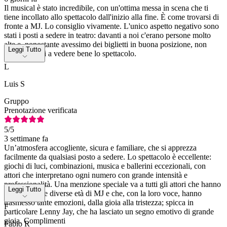
Il musical è stato incredibile, con un'ottima messa in scena che ti
tiene incollato allo spettacolo dall'inizio alla fine. È come trovarsi di
fronte a MJ. Lo consiglio vivamente. L'unico aspetto negativo sono
stati i posti a sedere in teatro: davanti a noi c'erano persone molto
alte e, nonostante avessimo dei biglietti in buona posizione, non
Leggi Tutto
siamo riusciti a vedere bene lo spettacolo.
L
Luis S
Gruppo
Prenotazione verificata
5
/5
3 settimane fa
Un’atmosfera accogliente, sicura e familiare, che si apprezza
facilmente da qualsiasi posto a sedere. Lo spettacolo è eccellente:
giochi di luci, combinazioni, musica e ballerini eccezionali, con
attori che interpretano ogni numero con grande intensità e
professionalità. Una menzione speciale va a tutti gli attori che hanno
Leggi Tutto
interpretato le diverse età di MJ e che, con la loro voce, hanno
trasmesso tante emozioni, dalla gioia alla tristezza; spicca in
F
particolare Lenny Jay, che ha lasciato un segno emotivo di grande
gioia. Complimenti
Fabio R