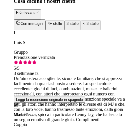
Cosa dicono i nostri clienti
Più rilevanti
Con immagini
4+ stelle
3 stelle
< 3 stelle
L
Luis S
Gruppo
Prenotazione verificata
5
/5
3 settimane fa
Un’atmosfera accogliente, sicura e familiare, che si apprezza
facilmente da qualsiasi posto a sedere. Lo spettacolo è
eccellente: giochi di luci, combinazioni, musica e ballerini
eccezionali, con attori che interpretano ogni numero con
grande intensità e professionalità. Una menzione speciale va a
Leggi la recensione originale in spagnolo
tutti gli attori che hanno interpretato le diverse età di MJ e che,
M
con la loro voce, hanno trasmesso tante emozioni, dalla gioia
alla tristezza; spicca in particolare Lenny Jay, che ha lasciato
Maria E
un segno emotivo di grande gioia. Complimenti
Coppia