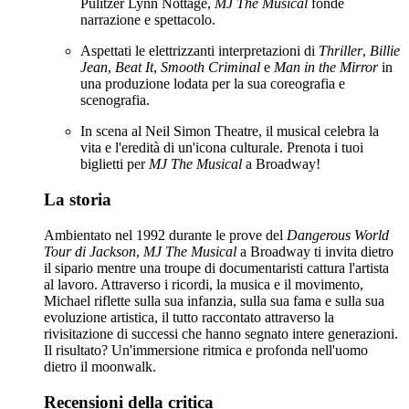
Pulitzer Lynn Nottage,
MJ The Musical
fonde
narrazione e spettacolo.
Aspettati le elettrizzanti interpretazioni di
Thriller
,
Billie
Jean
,
Beat It
,
Smooth Criminal
e
Man in the Mirror
in
una produzione lodata per la sua coreografia e
scenografia.
In scena al Neil Simon Theatre, il musical celebra la
vita e l'eredità di un'icona culturale. Prenota i tuoi
biglietti per
MJ The Musical
a Broadway!
La storia
Ambientato nel 1992 durante le prove del
Dangerous World
Tour di Jackson
,
MJ The Musical
a Broadway ti invita dietro
il sipario mentre una troupe di documentaristi cattura l'artista
al lavoro. Attraverso i ricordi, la musica e il movimento,
Michael riflette sulla sua infanzia, sulla sua fama e sulla sua
evoluzione artistica, il tutto raccontato attraverso la
rivisitazione di successi che hanno segnato intere generazioni.
Il risultato? Un'immersione ritmica e profonda nell'uomo
dietro il moonwalk.
Recensioni della critica