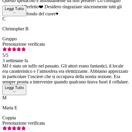
Questo spettacolo è assolutamente da non perdere! Lo consiglio
vivamente! Perfetto❤️ Desidero ringraziare sinceramente tutti gli
Leggi Tutto
artisti dal profondo del cuore♥️
C
Christopher B
Gruppo
Prenotazione verificata
5
/5
3 settimane fa
MJ è stato un tuffo nel passato. Gli attori erano fantastici, il locale
era caratteristico e l’atmosfera era elettrizzante. Abbiamo apprezzato
in particolare l’usciere che si occupava della nostra sezione. Era
sempre pronta a intervenire quando qualcuno tirava fuori il cellulare.
Leggi Tutto
M
Maria E
Coppia
Prenotazione verificata