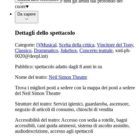
ringraziare sinceramente tutti gli artisti dal profondo del
cuore♥️
Da sapere
Dettagli dello spettacolo
Categorie:
[](Musical
,
Scelta della critica
,
Vincitore del Tony
,
Classico
,
Drammatico
,
Jukebox
,
Concerto teatrale
, xml-ph-
0020@deepl.int)
Pubblico: spettacolo adatto dagli 8 anni in su
Nome del teatro:
Neil Simon Theatre
Trova i migliori posti a sedere con la mappa dei posti a sedere
del Neil Simon Theatre
Strutture del teatro: Servizi igienici, guardaroba, ascensore,
negozio di articoli di consumo, chioschi di vendita
Accessibilità del teatro: Accesso con sedia a rotelle, bagni
accessibili, cani guida ammessi, sistema di ascolto assistito,
audiodescrizione, accesso agli spettacoli