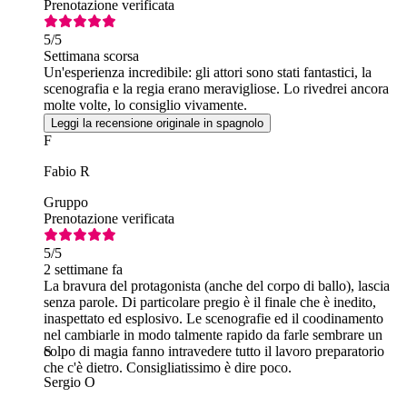
Prenotazione verificata
5
/5
Settimana scorsa
Un'esperienza incredibile: gli attori sono stati fantastici, la
scenografia e la regia erano meravigliose. Lo rivedrei ancora
molte volte, lo consiglio vivamente.
Leggi la recensione originale in spagnolo
F
Fabio R
Gruppo
Prenotazione verificata
5
/5
2 settimane fa
La bravura del protagonista (anche del corpo di ballo), lascia
senza parole. Di particolare pregio è il finale che è inedito,
inaspettato ed esplosivo. Le scenografie ed il coodinamento
nel cambiarle in modo talmente rapido da farle sembrare un
colpo di magia fanno intravedere tutto il lavoro preparatorio
S
che c'è dietro. Consigliatissimo è dire poco.
Sergio O