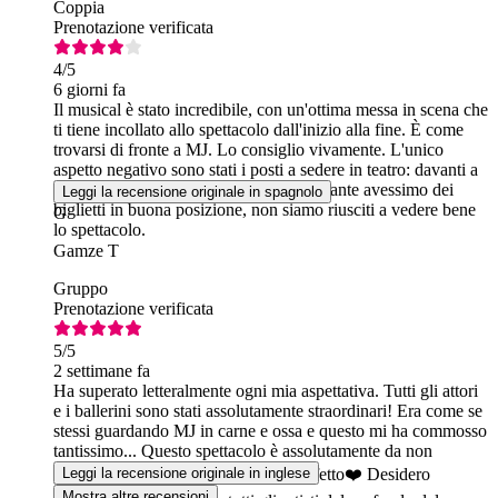
Coppia
Prenotazione verificata
4
/5
6 giorni fa
Il musical è stato incredibile, con un'ottima messa in scena che
ti tiene incollato allo spettacolo dall'inizio alla fine. È come
trovarsi di fronte a MJ. Lo consiglio vivamente. L'unico
aspetto negativo sono stati i posti a sedere in teatro: davanti a
noi c'erano persone molto alte e, nonostante avessimo dei
Leggi la recensione originale in spagnolo
biglietti in buona posizione, non siamo riusciti a vedere bene
G
lo spettacolo.
Gamze T
Gruppo
Prenotazione verificata
5
/5
2 settimane fa
Ha superato letteralmente ogni mia aspettativa. Tutti gli attori
e i ballerini sono stati assolutamente straordinari! Era come se
stessi guardando MJ in carne e ossa e questo mi ha commosso
tantissimo... Questo spettacolo è assolutamente da non
perdere! Lo consiglio vivamente! Perfetto❤️ Desidero
Leggi la recensione originale in inglese
Mostra altre recensioni