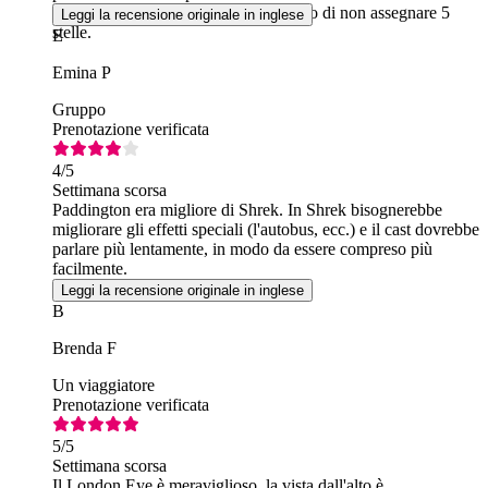
completo. Per questo motivo ho deciso di non assegnare 5
Leggi la recensione originale in inglese
stelle.
E
Emina P
Gruppo
Prenotazione verificata
4
/5
Settimana scorsa
Paddington era migliore di Shrek. In Shrek bisognerebbe
migliorare gli effetti speciali (l'autobus, ecc.) e il cast dovrebbe
parlare più lentamente, in modo da essere compreso più
facilmente.
Leggi la recensione originale in inglese
B
Brenda F
Un viaggiatore
Prenotazione verificata
5
/5
Settimana scorsa
Il London Eye è meraviglioso, la vista dall'alto è