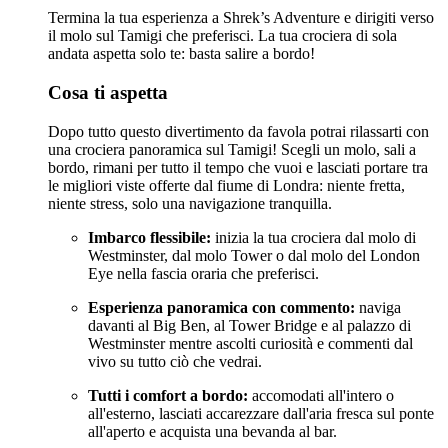
Termina la tua esperienza a Shrek’s Adventure e dirigiti verso
il molo sul Tamigi che preferisci. La tua crociera di sola
andata aspetta solo te: basta salire a bordo!
Cosa ti aspetta
Dopo tutto questo divertimento da favola potrai rilassarti con
una crociera panoramica sul Tamigi! Scegli un molo, sali a
bordo, rimani per tutto il tempo che vuoi e lasciati portare tra
le migliori viste offerte dal fiume di Londra: niente fretta,
niente stress, solo una navigazione tranquilla.
Imbarco flessibile:
inizia la tua crociera dal molo di
Westminster, dal molo Tower o dal molo del London
Eye nella fascia oraria che preferisci.
Esperienza panoramica con commento:
naviga
davanti al Big Ben, al Tower Bridge e al palazzo di
Westminster mentre ascolti curiosità e commenti dal
vivo su tutto ciò che vedrai.
Tutti i comfort a bordo:
accomodati all'intero o
all'esterno, lasciati accarezzare dall'aria fresca sul ponte
all'aperto e acquista una bevanda al bar.