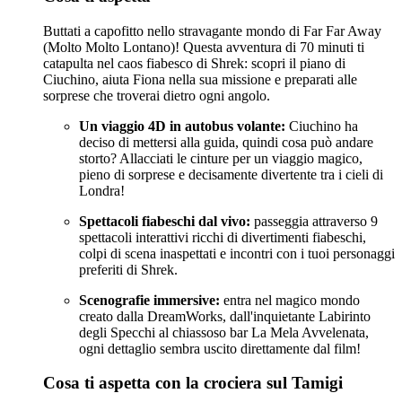
Buttati a capofitto nello stravagante mondo di Far Far Away
(Molto Molto Lontano)! Questa avventura di 70 minuti ti
catapulta nel caos fiabesco di Shrek: scopri il piano di
Ciuchino, aiuta Fiona nella sua missione e preparati alle
sorprese che troverai dietro ogni angolo.
Un viaggio 4D in autobus volante:
Ciuchino ha
deciso di mettersi alla guida, quindi cosa può andare
storto? Allacciati le cinture per un viaggio magico,
pieno di sorprese e decisamente divertente tra i cieli di
Londra!
Spettacoli fiabeschi dal vivo:
passeggia attraverso 9
spettacoli interattivi ricchi di divertimenti fiabeschi,
colpi di scena inaspettati e incontri con i tuoi personaggi
preferiti di Shrek.
Scenografie immersive:
entra nel magico mondo
creato dalla DreamWorks, dall'inquietante Labirinto
degli Specchi al chiassoso bar La Mela Avvelenata,
ogni dettaglio sembra uscito direttamente dal film!
Cosa ti aspetta con la crociera sul Tamigi