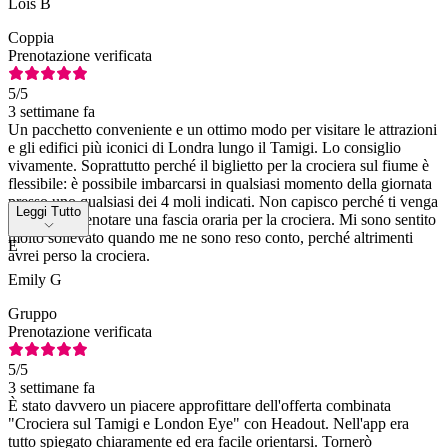
Lois B
Coppia
Prenotazione verificata
5
/5
3 settimane fa
Un pacchetto conveniente e un ottimo modo per visitare le attrazioni
e gli edifici più iconici di Londra lungo il Tamigi. Lo consiglio
vivamente. Soprattutto perché il biglietto per la crociera sul fiume è
flessibile: è possibile imbarcarsi in qualsiasi momento della giornata
presso uno qualsiasi dei 4 moli indicati. Non capisco perché ti venga
Leggi Tutto
chiesto di prenotare una fascia oraria per la crociera. Mi sono sentito
molto sollevato quando me ne sono reso conto, perché altrimenti
E
avrei perso la crociera.
Emily G
Gruppo
Prenotazione verificata
5
/5
3 settimane fa
È stato davvero un piacere approfittare dell'offerta combinata
"Crociera sul Tamigi e London Eye" con Headout. Nell'app era
tutto spiegato chiaramente ed era facile orientarsi. Tornerò