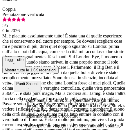
Coppia
Prenotazione verificata
5
/5
Giu 2026
Mi è piaciuto assolutamente tutto! È stata una di quelle esperienze
che si conservano nel cuore per sempre. Se dovessi scegliere cosa
mi è piaciuto di più, direi quel doppio sguardo su Londra: prima
dall’alto e poi dall’acqua, come se la città mi raccontasse due storie
diverse ma ugualmente affascinanti. Sul London Eye, il momento
Leggi Tutto
clou è stato quando siamo arrivati in cima proprio mentre il sole
iniziava a dorare ogni cosa. Vedere il Parlamento, il Big Ben e il
Mostra tutte le 1.6K recensioni
fiume che serpeggiava tra i ponti da quella bolla di vetro è stato
semplicemente mozzafiato. Sono rimasta in silenzio, incollata al
vetro, con la sensazione che tutta Londra fosse ai miei piedi. Quella
Punti Salienti
calma nell’aria, quella vertigine controllata, quella vista panoramica
a 360°… è stata pura magia. Ma la crociera sul Tamigi è stata l’altra
faccia della medaglia, e forse ciò che mi ha emozionato di più.
Dalla banda di Shrek alle splendide viste sul fiume:
Passare sotto il Tower Bridge sentendo lo scroscio dell’acqua,
questo biglietto combo ti permette di acedere a Shrek’s
vedere i riflessi delle luci danzare sulla corrente e ascoltare il suono
Adventure e a una crociera sul Tamigi con grande
della città dal livello del fiume mi ha fatto entrare in contatto con il
risparmio di soldi e seccature!
vero battito di Londra. È stato molto più intimo, più vivo. La guida
raccontava storie mentre il tramonto si impossessava del cielo e gli
Partecipa a un viaggio in 4D su un autobus volante,
edifici storici sfilavano su entrambi i lati come in un sogno.