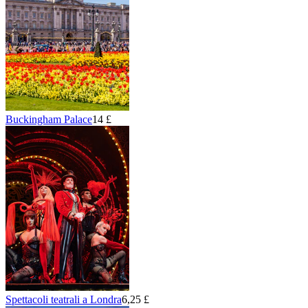
Buckingham Palace
14 £
Spettacoli teatrali a Londra
6,25 £