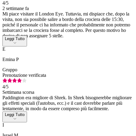
4
/5
2 settimane fa
Mi piace visitare il London Eye. Tuttavia, mi dispiace che, dopo la
visita, non sia possibile salire a bordo della crociera delle 15:30,
poiché il personale ci ha informato che probabilmente non potremo
imbarcarci se la crociera fosse al completo. Per questo motivo ho
deciso di non assegnare 5 stelle.
Leggi Tutto
E
Emina P
Gruppo
Prenotazione verificata
4
/5
Settimana scorsa
Paddington era migliore di Shrek. In Shrek bisognerebbe migliorare
gli effetti speciali (l'autobus, ecc.) e il cast dovrebbe parlare più
lentamente, in modo da essere compreso più facilmente.
Leggi Tutto
I
Israel M