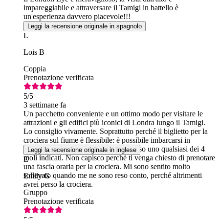
impareggiabile e attraversare il Tamigi in battello è
un'esperienza davvero piacevole!!!
Leggi la recensione originale in spagnolo
L
Lois B
Coppia
Prenotazione verificata
5
/5
3 settimane fa
Un pacchetto conveniente e un ottimo modo per visitare le
attrazioni e gli edifici più iconici di Londra lungo il Tamigi.
Lo consiglio vivamente. Soprattutto perché il biglietto per la
crociera sul fiume è flessibile: è possibile imbarcarsi in
qualsiasi momento della giornata presso uno qualsiasi dei 4
Leggi la recensione originale in inglese
moli indicati. Non capisco perché ti venga chiesto di prenotare
E
una fascia oraria per la crociera. Mi sono sentito molto
sollevato quando me ne sono reso conto, perché altrimenti
Emily G
avrei perso la crociera.
Gruppo
Prenotazione verificata