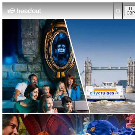
IT
GBP