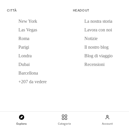
CITTÀ
HEADOUT
New York
La nostra storia
Las Vegas
Lavora con noi
Roma
Notizie
Parigi
Il nostro blog
Londra
Blog di viaggio
Dubai
Recensioni
Barcellona
+207 da vedere
I NOSTRI PARTNER
Fornitori di esperienze
Esplora
Categorie
Account