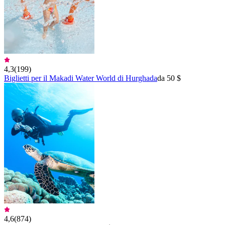
4,3
(
199
)
Biglietti per il Makadi Water World di Hurghada
da 50 $
4,6
(
874
)