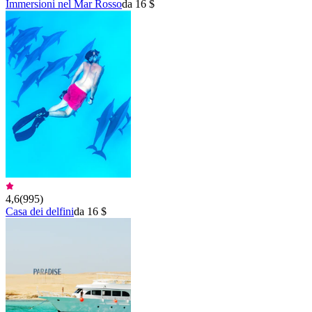
Immersioni nel Mar Rosso
da 16 $
4,6
(
995
)
Casa dei delfini
da 16 $