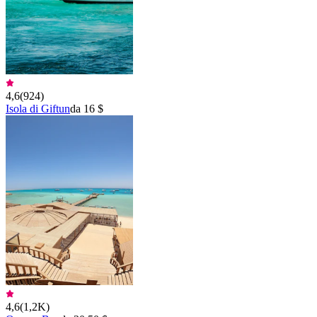
4,6
(
924
)
Isola di Giftun
da 16 $
4,6
(
1,2K
)