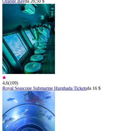
Orange Bay
da 20,50 $
4,6
(
109
)
Royal Seascope Submarine Hurghada Tickets
da 16 $