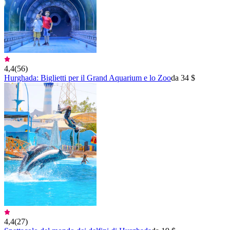
4,4
(
56
)
Hurghada: Biglietti per il Grand Aquarium e lo Zoo
da 34 $
4,4
(
27
)