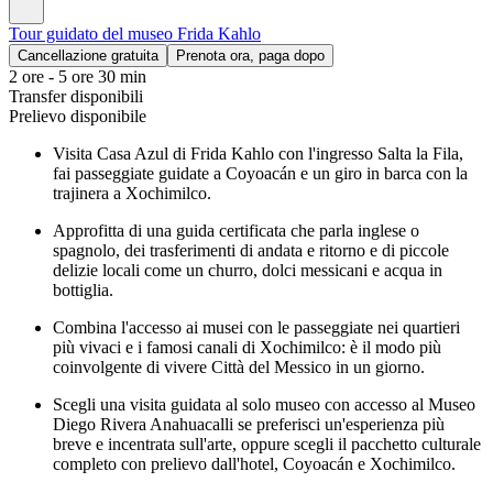
Tour guidato del museo Frida Kahlo
Cancellazione gratuita
Prenota ora, paga dopo
2 ore - 5 ore 30 min
Transfer disponibili
Prelievo disponibile
Visita Casa Azul di Frida Kahlo con l'ingresso Salta la Fila,
fai passeggiate guidate a Coyoacán e un giro in barca con la
trajinera a Xochimilco.
Approfitta di una guida certificata che parla inglese o
spagnolo, dei trasferimenti di andata e ritorno e di piccole
delizie locali come un churro, dolci messicani e acqua in
bottiglia.
Combina l'accesso ai musei con le passeggiate nei quartieri
più vivaci e i famosi canali di Xochimilco: è il modo più
coinvolgente di vivere Città del Messico in un giorno.
Scegli una visita guidata al solo museo con accesso al Museo
Diego Rivera Anahuacalli se preferisci un'esperienza più
breve e incentrata sull'arte, oppure scegli il pacchetto culturale
completo con prelievo dall'hotel, Coyoacán e Xochimilco.